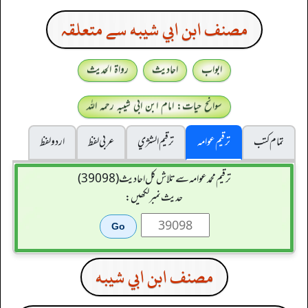
مصنف ابن ابي شيبه سے متعلقہ
ابواب
احادیث
رواۃ الحدیث
سوانح حیات: امام ابن ابی شیبہ رحمہ اللہ
تمام کتب
ترقیم عوامہ
ترقيم الشژي
عربی لفظ
اردو لفظ
ترقیم محمدعوامہ سے تلاش کل احادیث (39098)
حدیث نمبر لکھیں:
مصنف ابن ابي شيبه