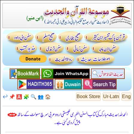
↩️
📌
🅰️
🧩
🔍
👥
🏠
Book Store
Ur-Latn
Eng
الحمدللہ! حدیث مبارک کی کتاب السنن الكبرى للبيهقي اردو عربی سرچ سہولت کے ساتھ
پیش کر دی گئی ہے۔