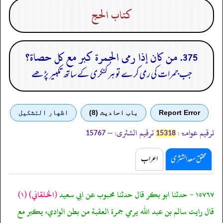
كتاب الحج
375. من كان إذا رمى الجمرة كبر مع كل حصاة؟
جب جمرات کی رمی کرے تو ہر کنکری کے ساتھ تکبیر پڑھے
Report Error
باب احادیث (8)
اظهار التشكيل
ترقیم عوامۃ:
ترقیم الشثری:
--
15767
15318
محقق سعد الشثری
اعراب
١٥٧٦٧ - حدثنا ابو بكر قال حدثنا محبوب عن ابي سعيد
(الخلقاني)
(١)
قال رايت سالم بن عبد الله يرمي جمرة العقبة من بطن الوادي، يكبر مع