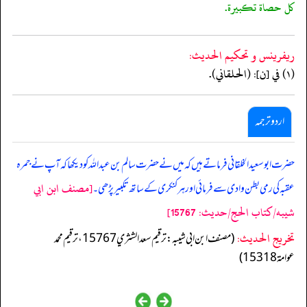
كل حصاة تكبيرة.
ريفرينس و تحكيم الحدیث:
(١) في [ن]: (الحلقاني).
اردو ترجمہ
حضرت ابو سعید الخلقانی فرماتے ہیں کہ میں نے حضرت سالم بن عبد اللہ کو دیکھا کہ آپ نے جمرہ
[مصنف ابن ابي
عقبہ کی رمی بطن وادی سے فرمائی اور ہر کنکری کے ساتھ تکبیر پڑھی۔
شيبه/كتاب الحج/حدیث: 15767]
تخریج الحدیث:
(مصنف ابن ابي شيبه: ترقيم سعد الشثري 15767، ترقيم محمد
عوامة 15318)