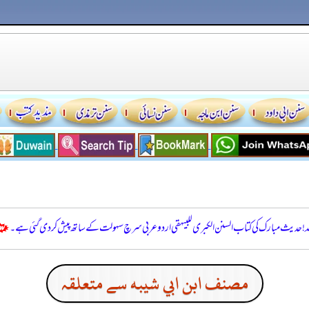
للہ! حدیث مبارک کی کتاب السنن الكبرى للبيهقي اردو عربی سرچ سہولت کے ساتھ پیش کر دی گئی ہے۔
مصنف ابن ابي شيبه سے متعلقہ