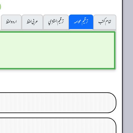
تمام کتب
ترقیم عوامہ
ترقيم الشژي
عربی لفظ
اردو لفظ