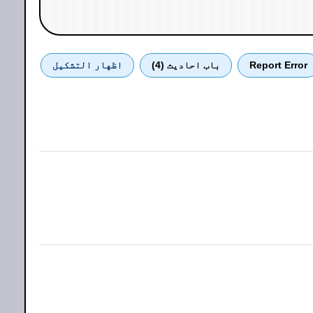
Report Error
باب احادیث (4)
اظهار التشكيل