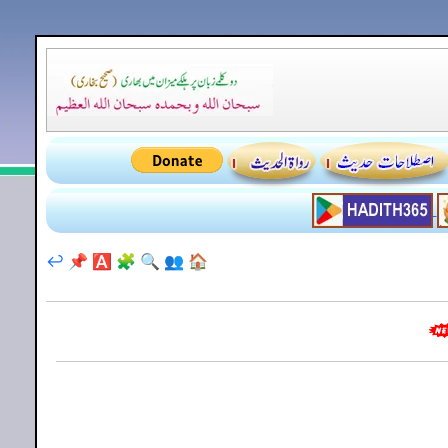
↩️
📌
🅰️
🧩
🔍
👥
🏠