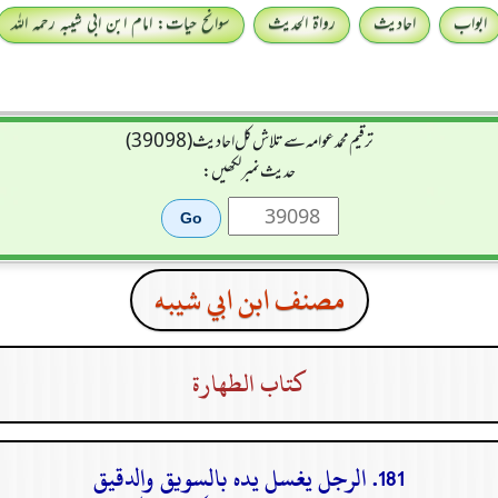
ابواب
احادیث
رواۃ الحدیث
سوانح حیات: امام ابن ابی شیبہ رحمہ اللہ
ترقیم محمدعوامہ سے تلاش کل احادیث (39098)
حدیث نمبر لکھیں:
مصنف ابن ابي شيبه
كتاب الطهارة
181. الرجل يغسل يده بالسويق والدقيق