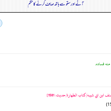
آٹے اور ستو سے ہاتھ صاف کرنے کا حکم
ف ابن ابي شيبه/كتاب الطهارة/حدیث: 1581]