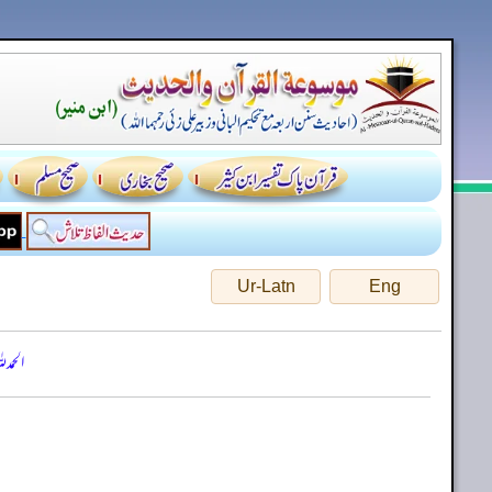
Ur-Latn
Eng
الحمد