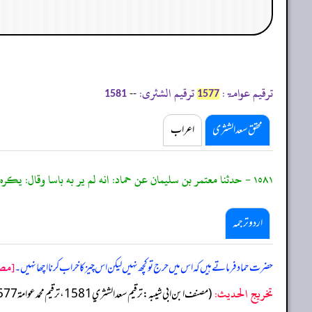
ترقیم عوامۃ:
ترقیم الشثری:
--
1581
1577
محقق سعد الشثری
اعراب
١٥٨١ - حدثنا معتمر بن سليمان عن حماد: انه لم ير به باسا وقال: يكره منه فساده.
اردو ترجمہ
[مصن
حضرت حماد فرماتے ہیں کہ اس میں حرج تو کچھ نہیں لیکن اس چیز کا خراب کرنا اچھا نہیں۔
تخریج الحدیث:
(مصنف ابن ابي شيبه: ترقيم سعد الشثري 1581، ترقيم محمد عوامة 1577)