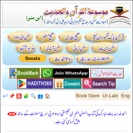
↩️
📌
🅰️
🧩
🔍
👥
🏠
Book Store
Ur-Latn
Eng
الحمدللہ! حدیث مبارک کی کتاب السنن الكبرى للبيهقي اردو عربی سرچ سہولت کے ساتھ
پیش کر دی گئی ہے۔