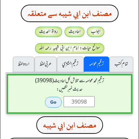
مصنف ابن ابي شيبه سے متعلقہ
ابواب
احادیث
رواۃ الحدیث
سوانح حیات: امام ابن ابی شیبہ رحمہ اللہ
تمام کتب
ترقیم عوامہ
ترقيم الشژي
عربی لفظ
اردو لفظ
ترقیم محمدعوامہ سے تلاش کل احادیث (39098)
حدیث نمبر لکھیں:
مصنف ابن ابي شيبه