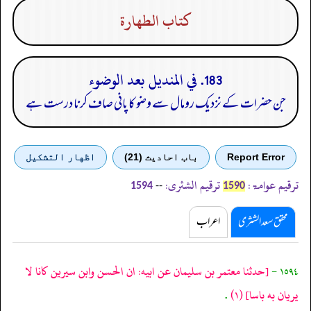
كتاب الطهارة
183. في المنديل بعد الوضوء
جن حضرات کے نزدیک رومال سے وضو کا پانی صاف کرنا درست ہے
Report Error
باب احادیث (21)
اظهار التشكيل
ترقیم عوامۃ:
ترقیم الشثری:
--
1594
1590
محقق سعد الشثری
اعراب
١٥٩٤ -
[حدثنا معتمر بن سليمان عن ابيه: ان الحسن وابن سيرين كانا لا
يريان به باسا]
(١)
.