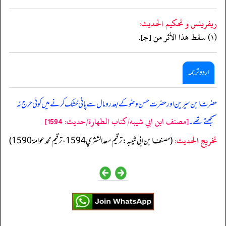
ريفرينس و تحكيم الحدیث:
(١) سقط هذا الأثر من [جـ].
اردو ترجمہ
حضرت ابن سیرین اور حضرت حسن وضو کے بعد رومال سے پانی خشک کرنے میں کوئی حرج نہ
[مصنف ابن ابي شيبه/كتاب الطهارة/حدیث: 1594]
سمجھتے تھے۔
تخریج الحدیث:
(مصنف ابن ابي شيبه: ترقيم سعد الشثري 1594، ترقيم محمد عوامة 1590)