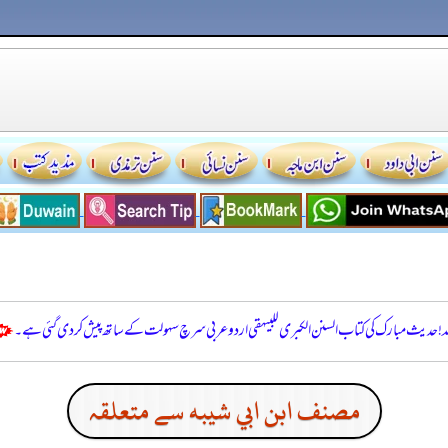
للہ! حدیث مبارک کی کتاب السنن الكبرى للبيهقي اردو عربی سرچ سہولت کے ساتھ پیش کر دی گئی ہے۔
مصنف ابن ابي شيبه سے متعلقہ