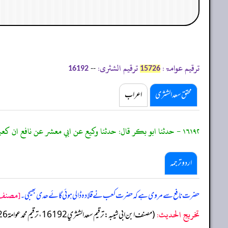
ترقیم عوامۃ:
ترقیم الشثری:
--
16192
15726
محقق سعد الشثری
اعراب
١٦١٩٢ - حدثنا ابو بكر قال: حدثنا وكيع عن ابي معشر عن نافع ان كعبا اهدى
اردو ترجمہ
[مصنف اب
حضرت نافع سے مروی ہے کہ حضرت کعب نے قلادہ ڈالی ہوئی گائے ھدی بھیجی۔
تخریج الحدیث:
(مصنف ابن ابي شيبه: ترقيم سعد الشثري 16192، ترقيم محمد عوامة 15726)