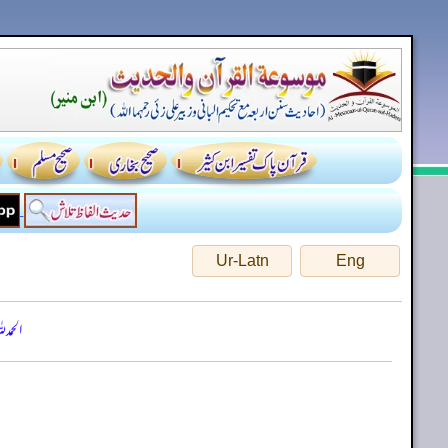
Ur-Latn
Eng
الحمد