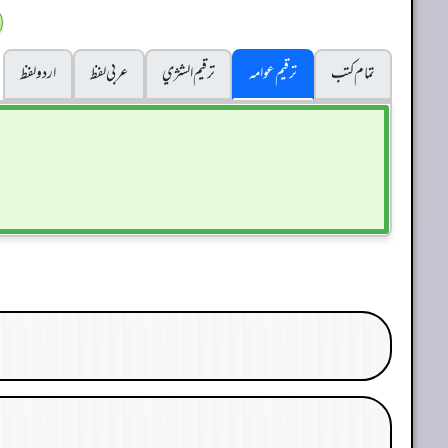
تمام کتب
ترقیم عوامہ
ترقيم الشژي
عربی لفظ
اردو لفظ