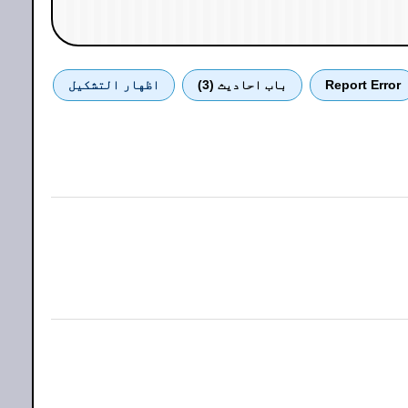
Report Error
باب احادیث (3)
اظهار التشكيل