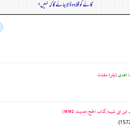
گائے کو قلادہ ڈالا جائے گا کہ نہیں؟
[بقرة مقلدة.
ن ابي شيبه/كتاب الحج/حدیث: 16192]