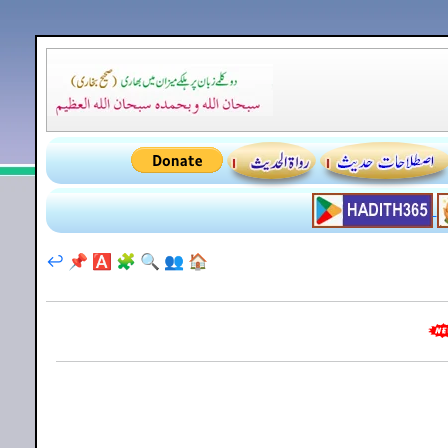
↩️
📌
🅰️
🧩
🔍
👥
🏠