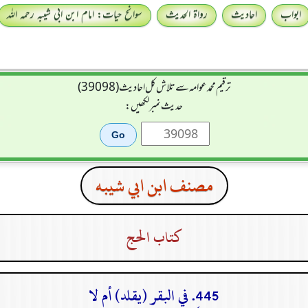
ابواب
احادیث
رواۃ الحدیث
سوانح حیات: امام ابن ابی شیبہ رحمہ اللہ
ترقیم محمدعوامہ سے تلاش کل احادیث (39098)
حدیث نمبر لکھیں:
مصنف ابن ابي شيبه
كتاب الحج
445. في البقر (يقلد) أم لا