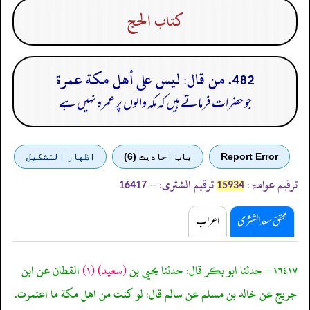
كتاب الحج
482. من قال: ليس على أهل مكة عمرة
جو حضرات فرماتے ہیں کہ مکہ والوں پر عمرہ نہیں ہے
Report Error
باب احادیث (6)
اظهار التشكيل
ترقیم عوامۃ:
ترقیم الشثری:
--
16417
15934
محقق سعد الشثری
اعراب
١٦٤١٧ - حدثنا ابو بكر قال: حدثنا يحيى بن
(سعيد)
(١)
القطان عن ابن
جريج عن خالد بن مسلم عن سالم قال: لو كنت من اهل مكة ما اعتمرت.