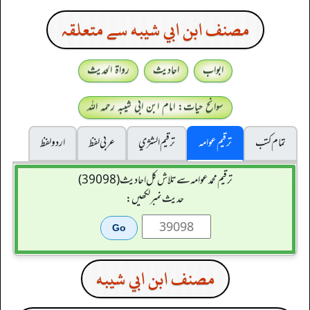
مصنف ابن ابي شيبه سے متعلقہ
ابواب
احادیث
رواۃ الحدیث
سوانح حیات: امام ابن ابی شیبہ رحمہ اللہ
تمام کتب
ترقیم عوامہ
ترقيم الشژي
عربی لفظ
اردو لفظ
ترقیم محمدعوامہ سے تلاش کل احادیث (39098)
حدیث نمبر لکھیں:
مصنف ابن ابي شيبه