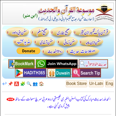
↩️
📌
🅰️
🧩
🔍
👥
🏠
Book Store
Ur-Latn
Eng
الحمدللہ! حدیث مبارک کی کتاب السنن الكبرى للبيهقي اردو عربی سرچ سہولت کے ساتھ
پیش کر دی گئی ہے۔