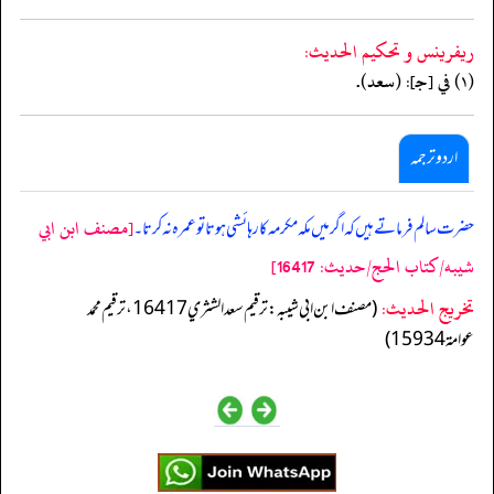
ريفرينس و تحكيم الحدیث:
(١) في [جـ]: (سعد).
اردو ترجمہ
[مصنف ابن ابي
حضرت سالم فرماتے ہیں کہ اگر میں مکہ مکرمہ کا رہائشی ہوتا تو عمرہ نہ کرتا۔
شيبه/كتاب الحج/حدیث: 16417]
تخریج الحدیث:
(مصنف ابن ابي شيبه: ترقيم سعد الشثري 16417، ترقيم محمد
عوامة 15934)