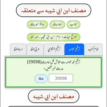
مصنف ابن ابي شيبه سے متعلقہ
ابواب
احادیث
رواۃ الحدیث
سوانح حیات: امام ابن ابی شیبہ رحمہ اللہ
تمام کتب
ترقیم عوامہ
ترقيم الشژي
عربی لفظ
اردو لفظ
ترقیم محمدعوامہ سے تلاش کل احادیث (39098)
حدیث نمبر لکھیں:
مصنف ابن ابي شيبه