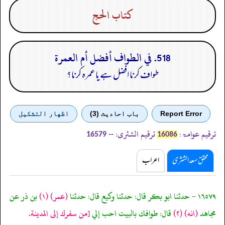
كتاب الحج
518. في الطواف أفضل أم العمرة
طواف کرنا افضل ہے یا عمرہ کرنا؟
Report Error
باب احادیث (3)
اظهار التشكيل
ترقیم عوامۃ:
ترقیم الشثری:
--
16579
16086
محقق سعد الشثری
اعراب
١٦٥٧٩ - حدثنا ابو بكر قال: حدثنا وكيع قال: حدثنا
(عمر)
(١)
بن ذر عن
مجاهد
(انه)
(٢)
قال: طوافك بالبيت احب إلي
[من سفرك إلى المدينة.