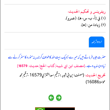
ريفرينس و تحكيم الحدیث:
(١) في [أ، ب، س، هـ]: (عمرو).
(٢) زيادة من: [هـ].
اردو ترجمہ
حضرت مجاہد فرماتے ہیں کہ میرے نزدیک بیت اللہ کا طواف کرنا مدینہ منورہ کا سفر کرنے سے
[مصنف ابن ابي شيبه/كتاب الحج/حدیث: 16579]
زیادہ پسندیدہ ہے۔
تخریج الحدیث:
(مصنف ابن ابي شيبه: ترقيم سعد الشثري 16579، ترقيم محمد
عوامة 16086)