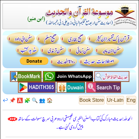
↩️
📌
🅰️
🧩
🔍
👥
🏠
Book Store
Ur-Latn
Eng
الحمدللہ! حدیث مبارک کی کتاب السنن الكبرى للبيهقي اردو عربی سرچ سہولت کے ساتھ
پیش کر دی گئی ہے۔