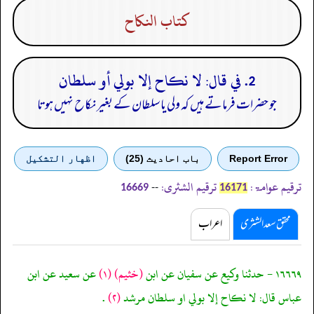
كتاب النكاح
2. في قال: لا نكاح إلا بولي أو سلطان
جو حضرات فرماتے ہیں کہ ولی یا سلطان کے بغیر نکاح نہیں ہوتا
Report Error
باب احادیث (25)
اظهار التشكيل
ترقیم عوامۃ:
ترقیم الشثری:
--
16669
16171
محقق سعد الشثری
اعراب
١٦٦٦٩ - حدثنا وكيع عن سفيان عن ابن
(خثيم)
(١)
عن سعيد عن ابن
عباس قال: لا نكاح إلا بولي او سلطان مرشد
(٢)
.