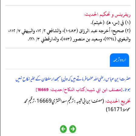
ريفرينس و تحكيم الحدیث:
(١) في [س، هـ]: (خيثم).
(٢) صحيح؛ أخرجه عبد الرزاق (١٠٤٨٣)، والشافعي ٢/ ١٢، والبيهقي ٧/ ١١٢،
والبغوي (٢٢٦٤)، وسعيد بن منصور (٥٥٣)، والدارقطني ٣/ ٢٢١.
اردو ترجمہ
حضرت ابن عباس رضی اللہ عنہما فرماتے ہیں کہ ولی یا سمجھدار سلطان کے بغیر نکاح نہیں
[مصنف ابن ابي شيبه/كتاب النكاح/حدیث: 16669]
ہوتا۔
تخریج الحدیث:
(مصنف ابن ابي شيبه: ترقيم سعد الشثري 16669، ترقيم محمد
عوامة 16171)