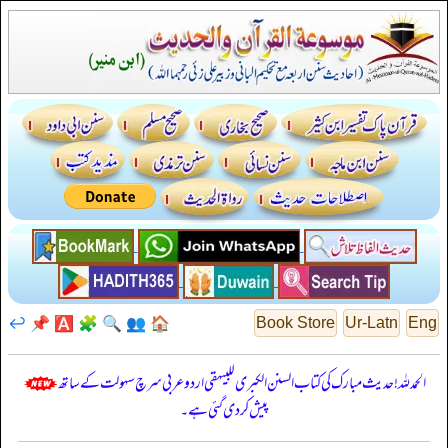
↩️
📌
🅰️
🧩
🔍
👥
🏠
Book Store
Ur-Latn
Eng
الحمدللہ! حدیث مبارک کی کتاب السنن الكبرى للبيهقي اردو عربی سرچ سہولت کے ساتھ
پیش کر دی گئی ہے۔