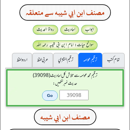
مصنف ابن ابي شيبه سے متعلقہ
ابواب
احادیث
رواۃ الحدیث
سوانح حیات: امام ابن ابی شیبہ رحمہ اللہ
تمام کتب
ترقیم عوامہ
ترقيم الشژي
عربی لفظ
اردو لفظ
ترقیم محمدعوامہ سے تلاش کل احادیث (39098)
حدیث نمبر لکھیں:
مصنف ابن ابي شيبه