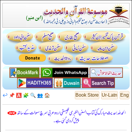
↩️
📌
🅰️
🧩
🔍
👥
🏠
Book Store
Ur-Latn
Eng
الحمدللہ! حدیث مبارک کی کتاب السنن الكبرى للبيهقي اردو عربی سرچ سہولت کے ساتھ
پیش کر دی گئی ہے۔