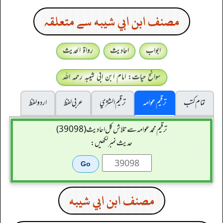
مصنف ابن ابي شيبه سے متعلقہ
ابواب
احادیث
رواۃ الحدیث
سوانح حیات: امام ابن ابی شیبہ رحمہ اللہ
تمام کتب
ترقیم عوامہ
ترقيم الشژي
عربی لفظ
اردو لفظ
ترقیم محمدعوامہ سے تلاش کل احادیث (39098)
حدیث نمبر لکھیں:
مصنف ابن ابي شيبه