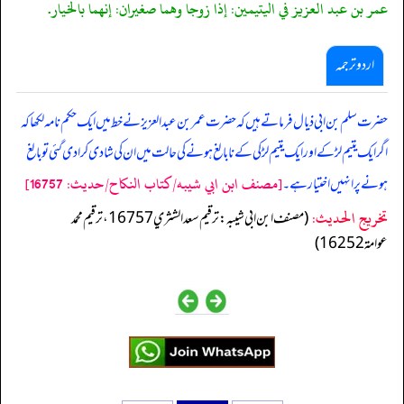
عمر بن عبد العزيز في اليتيمين: إذا زوجا وهما صغيران: إنهما بالخيار.
اردو ترجمہ
حضرت سلم بن ابی ذیال فرماتے ہیں کہ حضرت عمر بن عبدا لعزیز نے خط میں ایک حکم نامہ لکھا کہ
اگر ایک یتیم لڑکے اور ایک یتیم لڑکی کے نابالغ ہونے کی حالت میں ان کی شادی کرادی گئی تو بالغ
[مصنف ابن ابي شيبه/كتاب النكاح/حدیث: 16757]
ہونے پر انہیں اختیا رہے۔
تخریج الحدیث:
(مصنف ابن ابي شيبه: ترقيم سعد الشثري 16757، ترقيم محمد
عوامة 16252)