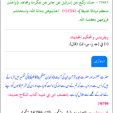
١٦٧٨٦ - حدثنا وكيع عن إسرائيل عن جابر عن عكرمة ومجاهد ﴿واخذن
منكم ميثاقا غليظا﴾،
(قالا)
(١)
: اخذتموهن بامانة الله، واستحللتم
فروجهن بكلمة الله.
ريفرينس و تحكيم الحدیث:
(١) في [جـ، ز، س، ك]: (قال).
اردو ترجمہ
حضرت عکرمہ اور حضرت مجاہد قرآن مجید کی آیت { وَأَخَذْنَ مِنْکُمْ مِیثَاقًا غَلِیظًا } کی تفسیر میں فرماتے
ہیں کہ اس سے مراد یہ ہے کہ تم نے ان سے اللہ کی امانت کو لیا ہے اور ان کی شرم گاہوں کو اپنے
[مصنف ابن ابي شيبه/كتاب النكاح/حدیث:
لئے اللہ کے کلمے سے حلال کیا ہے۔
16786]
تخریج الحدیث: