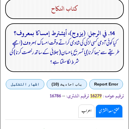
كتاب النكاح
14. في الرجل: (يزوج)، أيشترط إمساكا بمعروف؟
کیا کوئی آدمی کسی لڑکی کی شادی کراتے وقت امساک بمعروف (اچھے
طریقے سے نبھا کرنا)یا تسریح باحسان(بھلائی کے ساتھ رخصت کرنا) کی
شرط لگاسکتا ہے؟
Report Error
باب احادیث (10)
اظهار التشكيل
ترقیم عوامۃ:
ترقیم الشثری:
--
16786
16279
محقق سعد الشثری
اعراب