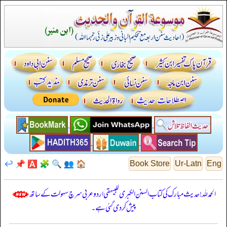
↩️
📌
🅰️
🧩
🔍
👥
🏠
Book Store
Ur-Latn
Eng
الحمدللہ! حدیث مبارک کی کتاب السنن الكبرى للبيهقي اردو عربی سرچ سہولت کے ساتھ
پیش کر دی گئی ہے۔