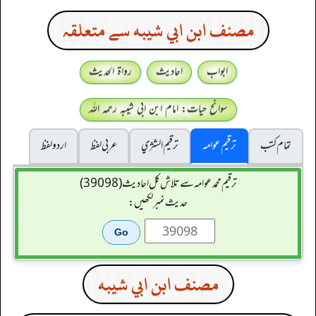
مصنف ابن ابي شيبه سے متعلقہ
ابواب
احادیث
رواۃ الحدیث
سوانح حیات: امام ابن ابی شیبہ رحمہ اللہ
تمام کتب
ترقیم عوامہ
ترقيم الشژي
عربی لفظ
اردو لفظ
ترقیم محمدعوامہ سے تلاش کل احادیث (39098)
حدیث نمبر لکھیں:
مصنف ابن ابي شيبه