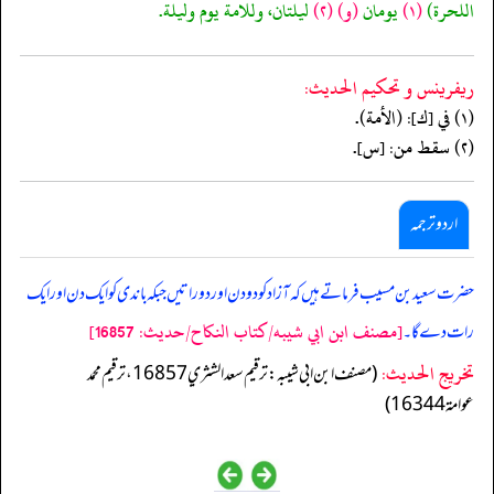
اللحرة)
(١)
يومان
(و)
(٢)
ليلتان، وللامة يوم وليلة.
ريفرينس و تحكيم الحدیث:
(١) في [ك]: (الأمة).
(٢) سقط من: [س].
اردو ترجمہ
حضرت سعید بن مسیب فرماتے ہیں کہ آزادکودودن اور دوراتیں جبکہ باندی کو ایک دن اور ایک
[مصنف ابن ابي شيبه/كتاب النكاح/حدیث: 16857]
رات دے گا۔
تخریج الحدیث:
(مصنف ابن ابي شيبه: ترقيم سعد الشثري 16857، ترقيم محمد
عوامة 16344)