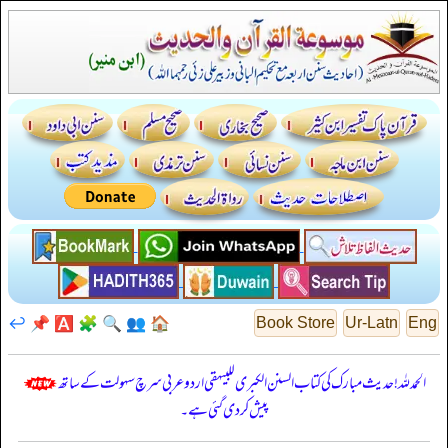
↩️
📌
🅰️
🧩
🔍
👥
🏠
Book Store
Ur-Latn
Eng
الحمدللہ! حدیث مبارک کی کتاب السنن الكبرى للبيهقي اردو عربی سرچ سہولت کے ساتھ
پیش کر دی گئی ہے۔