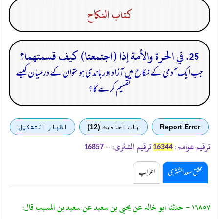
كتاب النكاح
25. في الحرة والأمة إذا (اجتمعتا) كيف قسمتهما؟
جب ایک آدمی کے نکاح میں آزاد اور باندی ہوںتوان کے درمیان کیسے
تقسیم کرے گا؟
Report Error
باب احادیث (12)
اظهار التشكيل
ترقیم عوامۃ:
ترقیم الشثری:
--
16857
16344
محقق سعد الشثری
اعراب
١٦٨٥٧ - حدثنا ابو خالد عن يحيى بن سعيد عن سعيد بن المسيب قال: