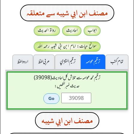
مصنف ابن ابي شيبه سے متعلقہ
ابواب
احادیث
رواۃ الحدیث
سوانح حیات: امام ابن ابی شیبہ رحمہ اللہ
تمام کتب
ترقیم عوامہ
ترقيم الشژي
عربی لفظ
اردو لفظ
ترقیم محمدعوامہ سے تلاش کل احادیث (39098)
حدیث نمبر لکھیں:
مصنف ابن ابي شيبه