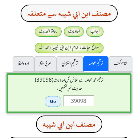
مصنف ابن ابي شيبه سے متعلقہ
ابواب
احادیث
رواۃ الحدیث
سوانح حیات: امام ابن ابی شیبہ رحمہ اللہ
تمام کتب
ترقیم عوامہ
ترقيم الشژي
عربی لفظ
اردو لفظ
ترقیم محمدعوامہ سے تلاش کل احادیث (39098)
حدیث نمبر لکھیں:
مصنف ابن ابي شيبه