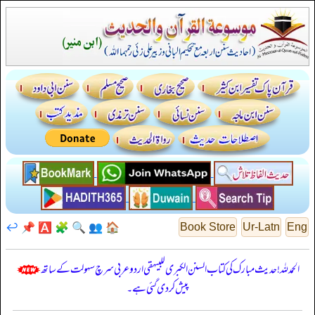
↩️
📌
🅰️
🧩
🔍
👥
🏠
Book Store
Ur-Latn
Eng
الحمدللہ! حدیث مبارک کی کتاب السنن الكبرى للبيهقي اردو عربی سرچ سہولت کے ساتھ
پیش کر دی گئی ہے۔