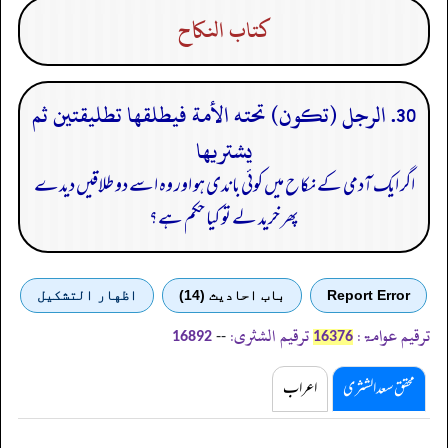
كتاب النكاح
30. الرجل (تكون) تحته الأمة فيطلقها تطليقتين ثم
يشتريها
اگر ایک آدمی کے نکاح میں کوئی باندی ہو اور وہ اسے دو طلاقیں دیدے
پھر خرید لے تو کیا حکم ہے؟
Report Error
باب احادیث (14)
اظهار التشكيل
ترقیم عوامۃ:
ترقیم الشثری:
--
16892
16376
محقق سعد الشثری
اعراب