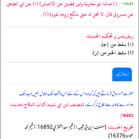
١٦٨٩٢ -
[
(حدثنا ابو معاوية وابن فضيل عن الاعمش)
(١)
عن ابي الضحى
عن مسروق قال: لا تحل له حتى تنكح زوجا غيره]
(٢)
.
ريفرينس و تحكيم الحدیث:
(١) سقط من: [جـ].
(٢) سقط الخبر من: [ز].
اردو ترجمہ
حضرت مسروق فرماتے ہیں کہ کہ وہ اس کے لئے اس وقت تک حلال نہیں جب تک
[مصنف ابن ابي شيبه/كتاب النكاح/حدیث:
دوسرے خاوند سے نکاح نہ کرلے۔
16892]
تخریج الحدیث:
(مصنف ابن ابي شيبه: ترقيم سعد الشثري 16892، ترقيم محمد
عوامة 16376)