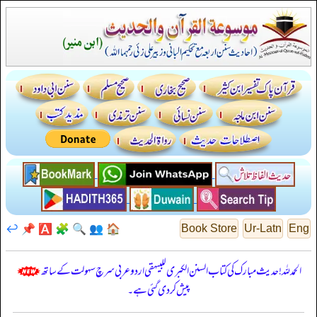
↩️
📌
🅰️
🧩
🔍
👥
🏠
Book Store
Ur-Latn
Eng
الحمدللہ! حدیث مبارک کی کتاب السنن الكبرى للبيهقي اردو عربی سرچ سہولت کے ساتھ
پیش کر دی گئی ہے۔