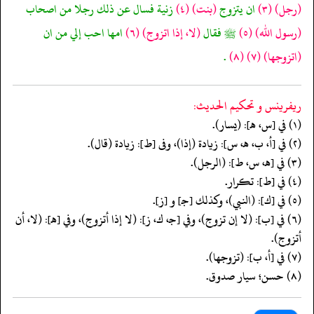
(رجل)
(٣)
ان يتزوج
(بنت)
(٤)
زنية فسال عن ذلك رجلا من اصحاب
(رسول الله)
(٥)
ﷺ فقال
(لا، إذا اتزوج)
(٦)
امها احب إلي من ان
(اتزوجها)
(٧)
(٨)
.
ريفرينس و تحكيم الحدیث:
(١) في [س، هـ]: (يسار).
(٢) في [أ، ب، هـ، س]: زيادة (إذا)، وفى [ط]: زيادة (قال).
(٣) في [هـ، س، ط]: (الرجل).
(٤) في [ط]: تكرار.
(٥) في [ك]: (النبي)، وكذلك [جـ] و [ز].
(٦) في [ب]: (لا إن تزوج)، وفي [جـ، ك، ز]: (لا إذا أتزوج)، وفي [هـ]: (لا، أن
أتزوج).
(٧) في [أ، ب]: (تزوجها).
(٨) حسن؛ سيار صدوق.