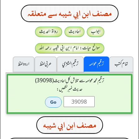
مصنف ابن ابي شيبه سے متعلقہ
ابواب
احادیث
رواۃ الحدیث
سوانح حیات: امام ابن ابی شیبہ رحمہ اللہ
تمام کتب
ترقیم عوامہ
ترقيم الشژي
عربی لفظ
اردو لفظ
ترقیم محمدعوامہ سے تلاش کل احادیث (39098)
حدیث نمبر لکھیں:
مصنف ابن ابي شيبه