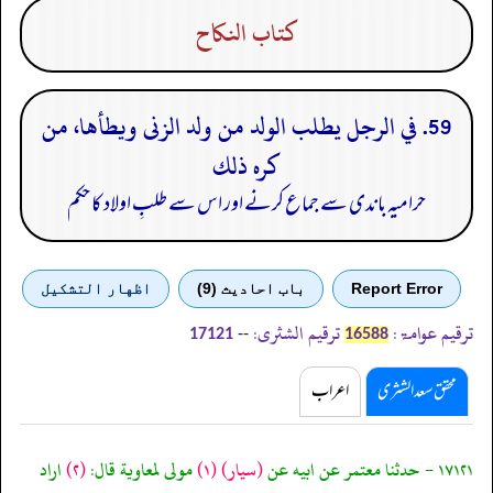
كتاب النكاح
59. في الرجل يطلب الولد من ولد الزنى ويطأها، من
كره ذلك
حرامیہ باندی سے جماع کرنے اور اس سے طلبِ اولاد کا حکم
Report Error
باب احادیث (9)
اظهار التشكيل
ترقیم عوامۃ:
ترقیم الشثری:
--
17121
16588
محقق سعد الشثری
اعراب
١٧١٢١ - حدثنا معتمر عن ابيه عن
(سيار)
(١)
مولى لمعاوية قال:
(٢)
اراد