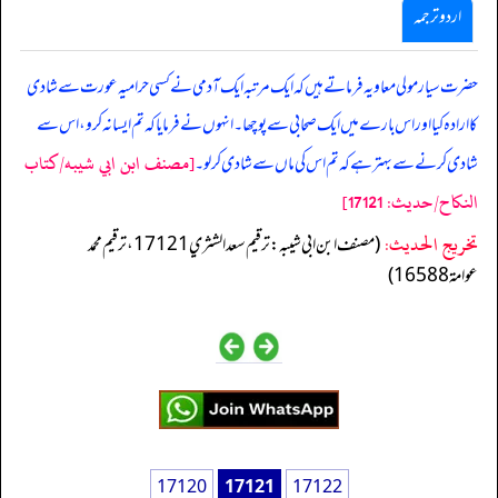
اردو ترجمہ
حضرت سیار مولی معاویہ فرماتے ہیں کہ ایک مرتبہ ایک آدمی نے کسی حرامیہ عورت سے شادی
کا ارادہ کیا اور اس بارے میں ایک صحابی سے پوچھا۔ انہوں نے فرمایا کہ تم ایسا نہ کرو، اس سے
[مصنف ابن ابي شيبه/كتاب
شادی کرنے سے بہتر ہے کہ تم اس کی ماں سے شادی کرلو۔
النكاح/حدیث: 17121]
تخریج الحدیث:
(مصنف ابن ابي شيبه: ترقيم سعد الشثري 17121، ترقيم محمد
عوامة 16588)
17120
17121
17122