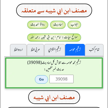
مصنف ابن ابي شيبه سے متعلقہ
ابواب
احادیث
رواۃ الحدیث
سوانح حیات: امام ابن ابی شیبہ رحمہ اللہ
تمام کتب
ترقیم عوامہ
ترقيم الشژي
عربی لفظ
اردو لفظ
ترقیم محمدعوامہ سے تلاش کل احادیث (39098)
حدیث نمبر لکھیں:
مصنف ابن ابي شيبه