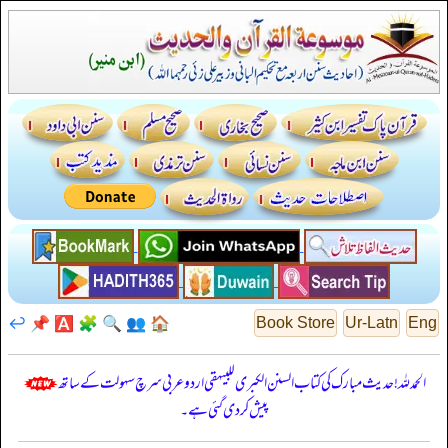
↩️
📌
🅰️
🧩
🔍
👥
🏠
Book Store
Ur-Latn
Eng
الحمدللہ! حدیث مبارک کی کتاب السنن الكبرى للبيهقي اردو عربی سرچ سہولت کے ساتھ
پیش کر دی گئی ہے۔