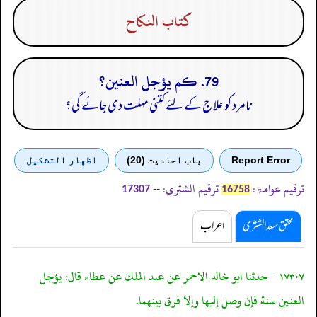
كتاب النكاح
79. كم يؤجل العنين؟
نامرد کو علاج کے لئے کتنی مہلت دی جائے گی؟
Report Error
باب احادیث (20)
اظهار التشكيل
ترقیم عوامۃ:
ترقیم الشثری:
--
17307
16758
محقق سعد الشثری
اعراب
١٧٣٠٧ - حدثنا ابو خالد الاحمر عن عبد الملك عن عطاء قال: يؤجل
العنين سنة فإن وصل إليها وإلا فرق بينهما.