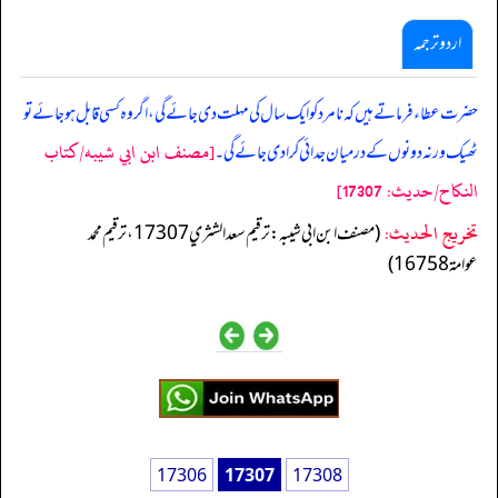
اردو ترجمہ
حضرت عطاء فرماتے ہیں کہ نامرد کو ایک سال کی مہلت دی جائے گی، اگر وہ کسی قابل ہوجائے تو
[مصنف ابن ابي شيبه/كتاب
ٹھیک ورنہ دونوں کے درمیان جدائی کرادی جائے گی۔
النكاح/حدیث: 17307]
تخریج الحدیث:
(مصنف ابن ابي شيبه: ترقيم سعد الشثري 17307، ترقيم محمد
عوامة 16758)
17306
17307
17308