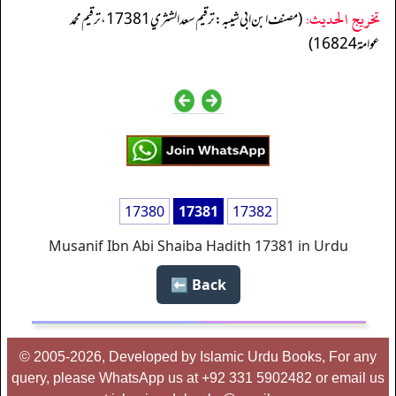
تخریج الحدیث:
(مصنف ابن ابي شيبه: ترقيم سعد الشثري 17381، ترقيم محمد
عوامة 16824)
17380
17381
17382
Musanif Ibn Abi Shaiba Hadith 17381 in Urdu
Back ⬅️
© 2005-2026, Developed by Islamic Urdu Books, For any
query, please WhatsApp us at +92 331 5902482 or email us