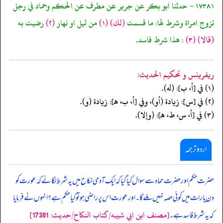
١٧٣٨١ - حدثنا ابو بكر عن جرير عن مطرف عن الحكم وحماد في رجل
تزوج امراة وشرط لها: ما قسمت
(لك)
(١)
من ليل او نهار
(٢)
رضيت به
(قالا)
(٣)
: هذا شرط فاسد.
ريفرينس و تحكيم الحدیث:
(١) في [أ، ب]: (له).
(٢) في [س]: زيادة (أو)، وفي [أ، ب، هـ]: زيادة (و).
(٣) في [أ، س، ط، هـ]: (وإلا).
اردو ترجمہ
حضرت حکم اور حضرت حماد سے سوال کیا گیا کہ ایک آدمی نکاح میں یہ شرط لگائے کہ عورت کو
دن یا رات میں کوئی حصہ نہیں ملے گا۔ اور عورت اس پر راضی ہو تو کیا حکم ہے؟ انہوں نے فرمایا
[مصنف ابن ابي شيبه/كتاب النكاح/حدیث: 17381]
کہ یہ شرط فاسد ہے۔