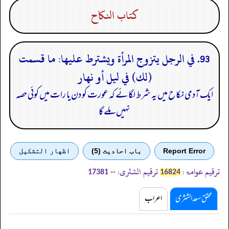
كتاب النكاح
93. في الرجل يتزوج المرأة ويشترط عليها: ما قسمت
(لك) في ليل أو نهار
ایک آدمی نکاح میں یہ شرط لگائے کہ عورت کو دن یا رات میں کوئی حصہ
نہیں ملے گا
Report Error
باب احادیث (5)
اظهار التشكيل
ترقیم عوامۃ:
ترقیم الشثری:
--
17381
16824
محقق سعد الشثری
اعراب