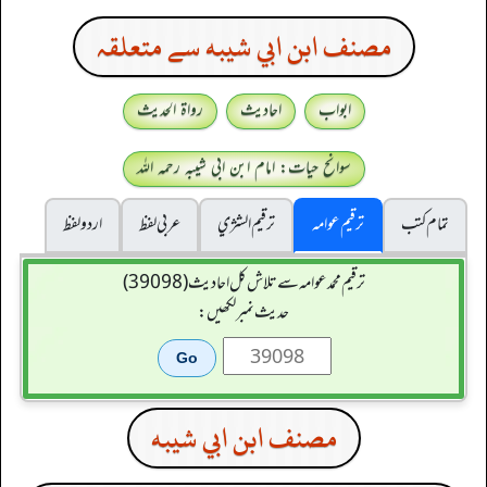
مصنف ابن ابي شيبه سے متعلقہ
ابواب
احادیث
رواۃ الحدیث
سوانح حیات: امام ابن ابی شیبہ رحمہ اللہ
تمام کتب
ترقیم عوامہ
ترقيم الشژي
عربی لفظ
اردو لفظ
ترقیم محمدعوامہ سے تلاش کل احادیث (39098)
حدیث نمبر لکھیں:
مصنف ابن ابي شيبه