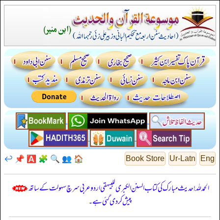
↩️
📌
🅰️
🧩
🔍
👥
🏠
Book Store
Ur-Latn
Eng
الحمدللہ! حدیث مبارک کی کتاب السنن الكبرى للبيهقي اردو عربی سرچ سہولت کے ساتھ
پیش کر دی گئی ہے۔