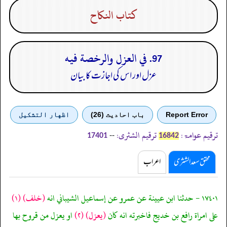
كتاب النكاح
97. في العزل والرخصة فيه
عزل اور اس کی اجازت کا بیان
Report Error
باب احادیث (26)
اظهار التشكيل
ترقیم عوامۃ:
ترقیم الشثری:
--
17401
16842
محقق سعد الشثری
اعراب
١٧٤٠١ - حدثنا ابن عيينة عن عمرو عن إسماعيل الشيباني انه
(خلف)
(١)
على امراة رافع بن خديج فاخبرته انه كان
(يعزل)
(٢)
او يعزل من قروح بها