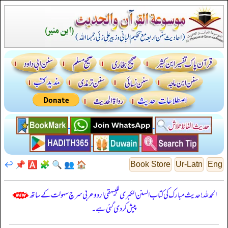
↩️
📌
🅰️
🧩
🔍
👥
🏠
Book Store
Ur-Latn
Eng
الحمدللہ! حدیث مبارک کی کتاب السنن الكبرى للبيهقي اردو عربی سرچ سہولت کے ساتھ
پیش کر دی گئی ہے۔