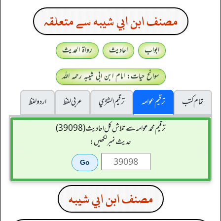
مصنف ابن ابي شيبه سے متعلقہ
ابواب
احادیث
رواۃ الحدیث
سوانح حیات: امام ابن ابی شیبہ رحمہ اللہ
تمام کتب
ترقیم عوامہ
ترقيم الشژي
عربی لفظ
اردو لفظ
ترقیم محمدعوامہ سے تلاش کل احادیث (39098)
حدیث نمبر لکھیں:
مصنف ابن ابي شيبه