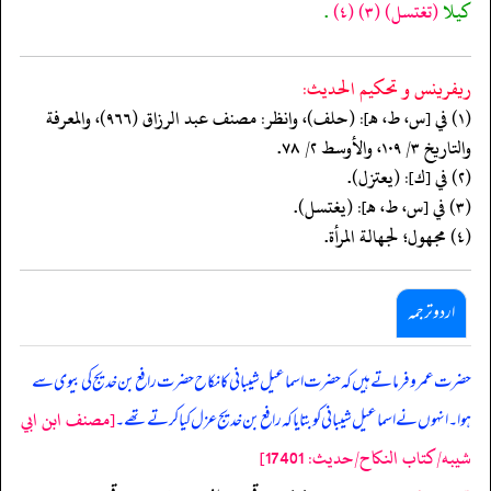
كيلا
(تغتسل)
(٣)
(٤)
.
ريفرينس و تحكيم الحدیث:
(١) في [س، ط، هـ]: (حلف)، وانظر: مصنف عبد الرزاق (٩٦٦)، والمعرفة
والتاريخ ٣/ ١٠٩، والأوسط ٢/ ٧٨.
(٢) في [ك]: (يعتزل).
(٣) في [س، ط، هـ]: (يغتسل).
(٤) مجهول؛ لجهالة المرأة.
اردو ترجمہ
حضرت عمرو فرماتے ہیں کہ حضرت اسماعیل شیبانی کا نکاح حضرت رافع بن خدیج کی بیوی سے
[مصنف ابن ابي
ہوا۔ انہوں نے اسماعیل شیبانی کو بتایا کہ رافع بن خدیج عزل کیا کرتے تھے۔
شيبه/كتاب النكاح/حدیث: 17401]