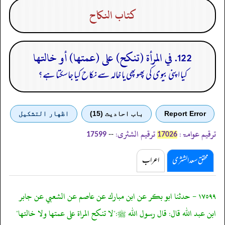
كتاب النكاح
122. في المرأة (تنكح) على (عمتها) أو خالتها
کیا اپنی بیوی کی پھوپھی یا خالہ سے نکاح کیا جاسکتا ہے؟
Report Error
باب احادیث (15)
اظهار التشكيل
ترقیم عوامۃ:
ترقیم الشثری:
--
17599
17026
محقق سعد الشثری
اعراب
١٧٥٩٩ - حدثنا ابو بكر عن ابن مبارك عن عاصم عن الشعبي عن جابر
ابن عبد الله قال: قال رسول الله ﷺ:"لا تنكح المراة على عمتها ولا خالتها"