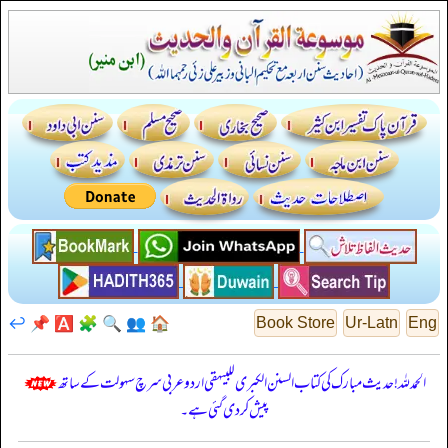
↩️
📌
🅰️
🧩
🔍
👥
🏠
Book Store
Ur-Latn
Eng
الحمدللہ! حدیث مبارک کی کتاب السنن الكبرى للبيهقي اردو عربی سرچ سہولت کے ساتھ
پیش کر دی گئی ہے۔