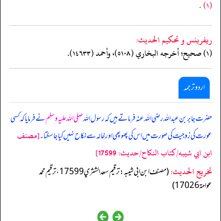
.
(١)
ريفرينس و تحكيم الحدیث:
(١) صحيح؛ أخرجه البخاري (٥١٠٨)، وأحمد (١٤٦٣٣).
اردو ترجمہ
حضرت جابر بن عبد اللہ رضی اللہ عنہ فرماتے ہیں کہ رسول اللہ
صلی اللہ علیہ وسلم
نے فرمایا کہ کسی
[مصنف
عورت کی زوجیت کی صورت میں اس کی پھوپھی اور خالہ سے نکاح نہیں کیا جاسکتا۔
ابن ابي شيبه/كتاب النكاح/حدیث: 17599]
تخریج الحدیث:
(مصنف ابن ابي شيبه: ترقيم سعد الشثري 17599، ترقيم محمد
عوامة 17026)