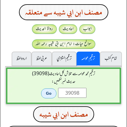
مصنف ابن ابي شيبه سے متعلقہ
ابواب
احادیث
رواۃ الحدیث
سوانح حیات: امام ابن ابی شیبہ رحمہ اللہ
تمام کتب
ترقیم عوامہ
ترقيم الشژي
عربی لفظ
اردو لفظ
ترقیم محمدعوامہ سے تلاش کل احادیث (39098)
حدیث نمبر لکھیں:
مصنف ابن ابي شيبه