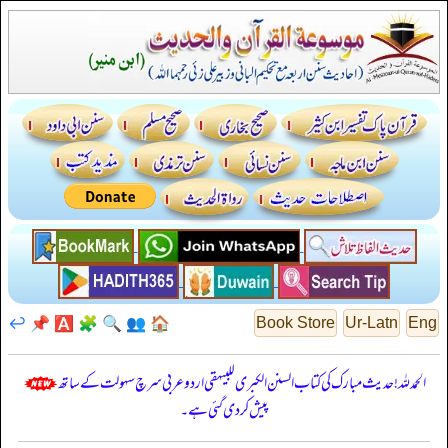
↩️
📌
🅰️
🧩
🔍
👥
🏠
Book Store
Ur-Latn
Eng
الحمدللہ! حدیث مبارک کی کتاب السنن الكبرى للبيهقي اردو عربی سرچ سہولت کے ساتھ
پیش کر دی گئی ہے۔