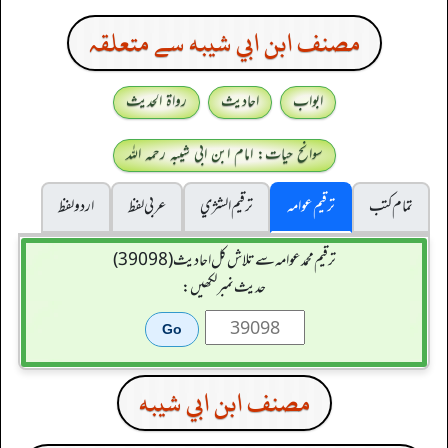
مصنف ابن ابي شيبه سے متعلقہ
ابواب
احادیث
رواۃ الحدیث
سوانح حیات: امام ابن ابی شیبہ رحمہ اللہ
تمام کتب
ترقیم عوامہ
ترقيم الشژي
عربی لفظ
اردو لفظ
ترقیم محمدعوامہ سے تلاش کل احادیث (39098)
حدیث نمبر لکھیں:
مصنف ابن ابي شيبه