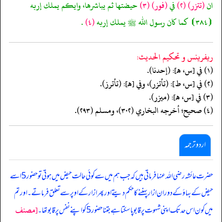
ان
(تتزر)
(٢)
في
(فور)
(٣)
حيضتها ثم يباشرها، وايكم يملك إربه
⦗٣٨٤⦘ كما كان رسول الله ﷺ يملك إربه
(٤)
.
ريفرينس و تحكيم الحدیث:
(١) في [س، هـ]: (إحدنا).
(٢) في [س، ط]: (تأتزر)، وفي [هـ]: (تأترز).
(٣) في [س، هـ]: (ميزر).
(٤) صحيح؛ أخرجه البخاري (٣٠٢)، ومسلم (٢٩٣).
اردو ترجمہ
حضرت عائشہ رضی اللہ عنہا فرماتی ہیں کہ جب ہم میں سے کوئی حالت حیض میں ہوتی تو حضور 5 اسے
حیض کے بہاؤ کے دوران ازار پہننے کا حکم دیتے اور پھر ازار کے اوپر سے تعلق فرماتے۔ اور تم
[مصنف
میں کون اس حد تک اپنی شہوت پر قابو پاسکتا ہے جتنا حضور 5 کو اپنے نفس پر قابو تھا۔