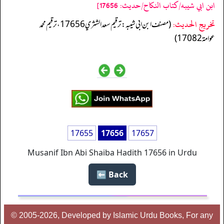
ابن ابي شيبه/كتاب النكاح/حدیث: 17656]
تخریج الحدیث:
(مصنف ابن ابي شيبه: ترقيم سعد الشثري 17656، ترقيم محمد
عوامة 17082)
17655
17656
17657
Musanif Ibn Abi Shaiba Hadith 17656 in Urdu
Back ⬅️
© 2005-2026, Developed by Islamic Urdu Books, For any