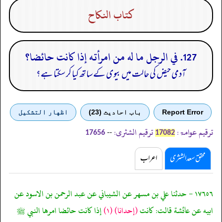
كتاب النكاح
127. في الرجل ما له من امرأته إذا كانت حائضا؟
آدمی حیض کی حالت میں بیوی کے ساتھ کیا کر سکتا ہے؟
Report Error
باب احادیث (23)
اظهار التشكيل
ترقیم عوامۃ:
ترقیم الشثری:
--
17656
17082
محقق سعد الشثری
اعراب
١٧٦٥٦ - حدثنا علي بن مسهر عن الشيباني عن عبد الرحمن بن الاسود عن
ابيه عن عائشة قالت: كانت
(إحدانا)
(١)
إذا كانت حائضا امرها النبي ﷺ