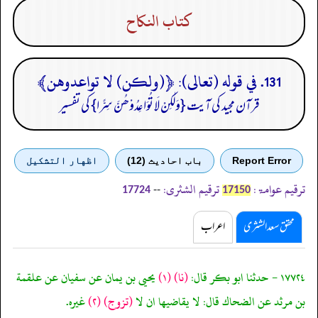
كتاب النكاح
131. في قوله (تعالى): ﴿(ولكن) لا تواعدوهن﴾
قرآن مجید کی آیت {وَلٰکِنْ لَا تُوَاعِدُوْھُنَّ سِرًّا} کی تفسیر
Report Error
باب احادیث (12)
اظهار التشكيل
ترقیم عوامۃ:
ترقیم الشثری:
--
17724
17150
محقق سعد الشثری
اعراب
١٧٧٢٤ - حدثنا ابو بكر قال:
(نا)
(١)
يحيى بن يمان عن سفيان عن علقمة
بن مرثد عن الضحاك قال: لا يقاضيها ان لا
(تزوج)
(٢)
غيره.