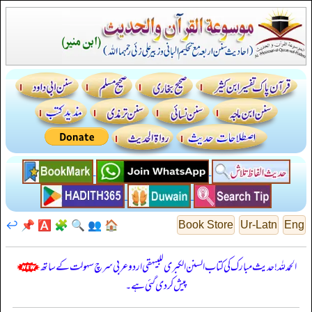
↩️
📌
🅰️
🧩
🔍
👥
🏠
Book Store
Ur-Latn
Eng
الحمدللہ! حدیث مبارک کی کتاب السنن الكبرى للبيهقي اردو عربی سرچ سہولت کے ساتھ
پیش کر دی گئی ہے۔