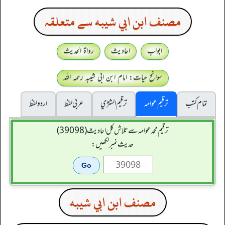
مصنف ابن ابي شيبه سے متعلقہ
ابواب
احادیث
رواۃ الحدیث
سوانح حیات: امام ابن ابی شیبہ رحمہ اللہ
تمام کتب
ترقیم عوامہ
ترقيم الشژي
عربی لفظ
اردو لفظ
ترقیم محمدعوامہ سے تلاش کل احادیث (39098)
حدیث نمبر لکھیں:
مصنف ابن ابي شيبه