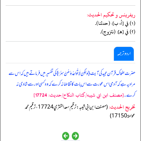
ريفرينس و تحكيم الحدیث:
(١) في [أ، ب]: (حدثنا).
(٢) في [هـ]: (نتزوج).
اردو ترجمہ
حضرت ضحاک قرآن مجید کی آیت { وَلٰکِنْ لَا تُوَاعِدُوْھُنَّ سِرًّا } کی تفسیر میں فرماتے ہیں کہ اس سے
مراد یہ ہے کہ آدمی اس عورت سے اس بات کا تقاضا نہ کرے کہ وہ کسی اور سے شادی نہ
[مصنف ابن ابي شيبه/كتاب النكاح/حدیث: 17724]
کرے۔
تخریج الحدیث:
(مصنف ابن ابي شيبه: ترقيم سعد الشثري 17724، ترقيم محمد
عوامة 17150)