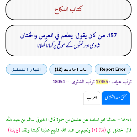
كتاب النكاح
157. من كان يقول: يطعم في العرس والختان
شادی اور ختنوں کے موقع پر کھانا کھلانا
Report Error
باب احادیث (12)
اظهار التشكيل
ترقیم عوامۃ:
ترقیم الشثری:
--
18054
17455
محقق سعد الشثری
اعراب
١٨٠٥٤ - حدثنا ابو اسامة عن عثمان بن حمزة قال: اخبرني سالم بن عبد الله
قال: ختنني ابي
(انا)
(١)
ونعيم بن عبد الله فذبح علينا كبشا ولقد
(رايتنا)