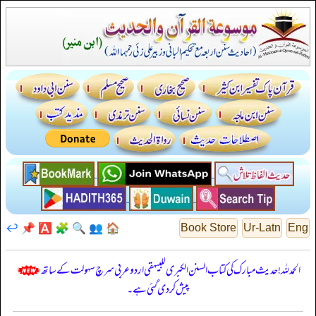
↩️
📌
🅰️
🧩
🔍
👥
🏠
Book Store
Ur-Latn
Eng
الحمدللہ! حدیث مبارک کی کتاب السنن الكبرى للبيهقي اردو عربی سرچ سہولت کے ساتھ
پیش کر دی گئی ہے۔