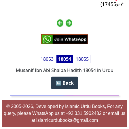
عوامة 17455)
18053
18054
18055
Musanif Ibn Abi Shaiba Hadith 18054 in Urdu
Back ⬅️
© 2005-2026, Developed by Islamic Urdu Books, For any
query, please WhatsApp us at +92 331 5902482 or email us
at islamicurdubooks@gmail.com