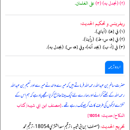
(٢)
(نجدل به)
(٣)
على الغلمان.
ريفرينس و تحكيم الحدیث:
(١) في [هـ]: (أياي).
(٢) في [هـ، س، ط]: (رأينا).
(٣) في [أ، ب]: (يجد أنه)، وفي [هـ، س]: (يجدل به).
اردو ترجمہ
حضرت سالم بن عبداللہ رحمہ اللہ فرماتے ہیں کہ میرے والد نے میرے اور نعیم بن عبداللہ
رحمہ اللہ کے ختنے کرائے اور ہمارے لئے ایک مینڈھا ذبح کرایا، مجھے یاد ہے کہ ہم اس کے
[مصنف ابن ابي شيبه/كتاب
ٹکڑے لڑکوں کی طرف کاٹ کر پھینک رہے تھے۔
النكاح/حدیث: 18054]
تخریج الحدیث:
(مصنف ابن ابي شيبه: ترقيم سعد الشثري 18054، ترقيم محمد