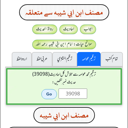
مصنف ابن ابي شيبه سے متعلقہ
ابواب
احادیث
رواۃ الحدیث
سوانح حیات: امام ابن ابی شیبہ رحمہ اللہ
تمام کتب
ترقیم عوامہ
ترقيم الشژي
عربی لفظ
اردو لفظ
ترقیم محمدعوامہ سے تلاش کل احادیث (39098)
حدیث نمبر لکھیں:
مصنف ابن ابي شيبه