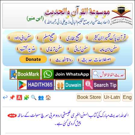
↩️
📌
🅰️
🧩
🔍
👥
🏠
Book Store
Ur-Latn
Eng
الحمدللہ! حدیث مبارک کی کتاب السنن الكبرى للبيهقي اردو عربی سرچ سہولت کے ساتھ
پیش کر دی گئی ہے۔