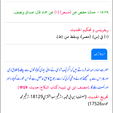
١٨١٢٩ - حدثنا حفص عن
(مسعر)
(١)
عن حماد قال: صداق ونصف.
ريفرينس و تحكيم الحدیث:
(١) في [س]: (معمر)، وسقط من: [ط].
اردو ترجمہ
حضرت حماد رحمہ اللہ فرماتے ہیں کہ اگر ایک آدمی نے اپنی بیوی کو (دخول سے پہلے) طلاق دی
اور پھر اس سے یہ سمجھتے ہوئے وطی کرلی کہ اسے رجوع کا حق حاصل ہے تو اس عورت کو پورا مہر
[مصنف ابن ابي شيبه/كتاب النكاح/حدیث: 18129]
اور نصف ملے گا۔
تخریج الحدیث:
(مصنف ابن ابي شيبه: ترقيم سعد الشثري 18129، ترقيم محمد
عوامة 17526)