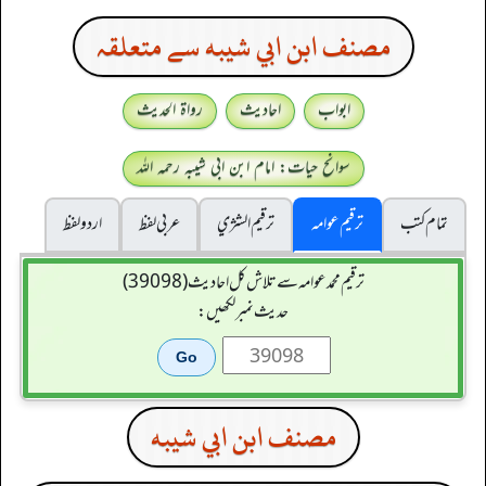
مصنف ابن ابي شيبه سے متعلقہ
ابواب
احادیث
رواۃ الحدیث
سوانح حیات: امام ابن ابی شیبہ رحمہ اللہ
تمام کتب
ترقیم عوامہ
ترقيم الشژي
عربی لفظ
اردو لفظ
ترقیم محمدعوامہ سے تلاش کل احادیث (39098)
حدیث نمبر لکھیں:
مصنف ابن ابي شيبه