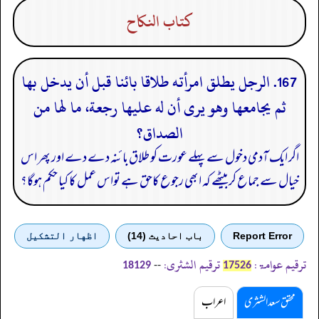
كتاب النكاح
167. الرجل يطلق امرأته طلاقا بائنا قبل أن يدخل بها
ثم يجامعها وهو يرى أن له عليها رجعة، ما لها من
الصداق؟
اگر ایک آدمی دخول سے پہلے عورت کو طلاق بائنہ دے دے اور پھر اس
خیال سے جماع کربیٹھے کہ ابھی رجوع کاحق ہے تواس عمل کا کیا حکم ہوگا؟
Report Error
باب احادیث (14)
اظهار التشكيل
ترقیم عوامۃ:
ترقیم الشثری:
--
18129
17526
محقق سعد الشثری
اعراب