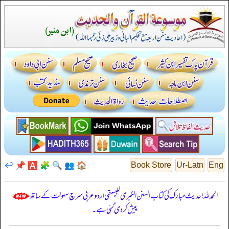
↩️
📌
🅰️
🧩
🔍
👥
🏠
Book Store
Ur-Latn
Eng
الحمدللہ! حدیث مبارک کی کتاب السنن الكبرى للبيهقي اردو عربی سرچ سہولت کے ساتھ
پیش کر دی گئی ہے۔