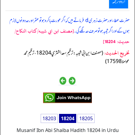
اردو ترجمہ
حضرت عطاء اور حضرت زہری d فرماتے ہیں کہ اگر عورت باکرہ ہو تو عقر اور حد دونوں لازم
[مصنف ابن ابي شيبه/كتاب النكاح/
ہوں گے اور اگر ثیبہ ہو تو صرف حد لگے گی۔
حدیث: 18204]
تخریج الحدیث:
(مصنف ابن ابي شيبه: ترقيم سعد الشثري 18204، ترقيم محمد
عوامة 17598)
18203
18204
18205
Musanif Ibn Abi Shaiba Hadith 18204 in Urdu