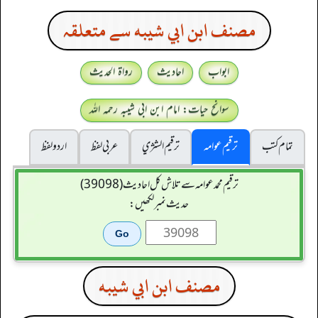
مصنف ابن ابي شيبه سے متعلقہ
ابواب
احادیث
رواۃ الحدیث
سوانح حیات: امام ابن ابی شیبہ رحمہ اللہ
تمام کتب
ترقیم عوامہ
ترقيم الشژي
عربی لفظ
اردو لفظ
ترقیم محمدعوامہ سے تلاش کل احادیث (39098)
حدیث نمبر لکھیں:
مصنف ابن ابي شيبه