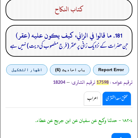
كتاب النكاح
181. ما قالوا في الزاني، كيف يكون عليه (عقر)
جن حضرات کے نزدیک زانی پر عقر (فرج مغصوب کی دیت) نہیں ہے
Report Error
باب احادیث (6)
اظهار التشكيل
ترقیم عوامۃ:
ترقیم الشثری:
--
18204
17598
محقق سعد الشثری
اعراب
١٨٢٠٤ - حدثنا وكيع عن سفيان عن ابن جريج عن عطاء.