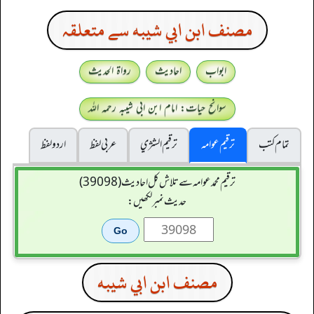
مصنف ابن ابي شيبه سے متعلقہ
ابواب
احادیث
رواۃ الحدیث
سوانح حیات: امام ابن ابی شیبہ رحمہ اللہ
تمام کتب
ترقیم عوامہ
ترقيم الشژي
عربی لفظ
اردو لفظ
ترقیم محمدعوامہ سے تلاش کل احادیث (39098)
حدیث نمبر لکھیں:
مصنف ابن ابي شيبه