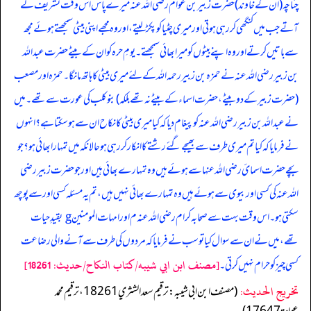
چناچہ (ان کے خاوند) حضرت زبیر بن عوام رضی اللہ عنہ میرے پاس اس وقت تشریف لے
آتے جب میں کنگھی کررہی ہوتی اور میری چٹیا کو پکڑ لیتے، اور وہ مجھے اپنی بیٹی سمجھتے ہوئے مجھ
سے باتیں کرتے اور وہ اپنے بیٹوں کو میرا بھائی سمجھتے۔ یومِ حرہ کو ان کے بیٹے حضرت عبد اللہ
بن زبیر رضی اللہ عنہ نے حمزہ بن زبیر رحمہ اللہ کے لئے میری بیٹی کا ہاتھ مانگا۔ حمزہ اور مصعب
(حضرت زبیر کے دو بیٹے، حضرت اسماء کے بیٹے نہ تھے بلکہ) بنو کلب کی عورت سے تھے۔ میں
نے عبد اللہ بن زبیر رضی اللہ عنہ کو پیغام دیا کہ کیا میری بیٹی کا نکاح ان سے ہوسکتا ہے؟ انہوں
نے فرمایا کہ کیا تم میری طرف سے بھیجے گئے رشتے کا انکار کررہی ہو حالانکہ میں تمہارا بھائی ہو؟ جو
بچے حضرت اسمائ رضی اللہ عنہا سے ہوئے ہیں وہ تمہارے بھائی ہیں اور جو حضرت زبیر رضی
اللہ عنہ کی کسی اور بیوی سے ہوئے ہیں وہ تمہارے بھائی نہیں ہیں، تم یہ مسئلہ کسی اور سے پوچھ
سکتی ہو۔ اس وقت بہت سے صحابہ کرام رضی اللہ عنہ م اور امہات المومنین g بقیدِ حیات
تھے، میں نے ان سے سوال کیا تو سب نے فرمایا کہ مردوں کی طرف سے آنے والی رضاعت
[مصنف ابن ابي شيبه/كتاب النكاح/حدیث: 18261]
کسی چیز کو حرام نہیں کرتی۔
تخریج الحدیث:
(مصنف ابن ابي شيبه: ترقيم سعد الشثري 18261، ترقيم محمد