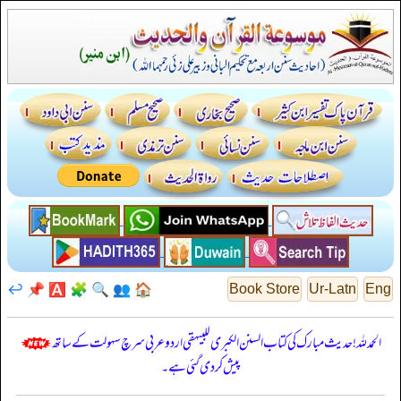
↩️
📌
🅰️
🧩
🔍
👥
🏠
Book Store
Ur-Latn
Eng
الحمدللہ! حدیث مبارک کی کتاب السنن الكبرى للبيهقي اردو عربی سرچ سہولت کے ساتھ
پیش کر دی گئی ہے۔