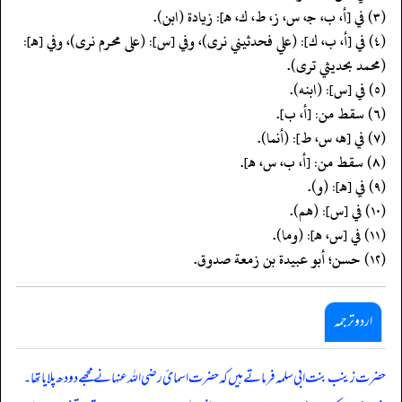
(٣) في [أ، ب، جـ، س، ز، ط، ك، هـ]: زيادة (ابن).
(٤) في [أ، ب، ك]: (علي فحدثيني نرى)، وفي [س]: (على محرم نرى)، وفي [هـ]:
(محمد بحديثي ترى).
(٥) في [س]: (ابنه).
(٦) سقط من: [أ، ب].
(٧) في [هـ، س، ط]: (أنما).
(٨) سقط من: [أ، ب، س، هـ].
(٩) في [هـ]: (و).
(١٠) في [س]: (هم).
(١١) في [س، هـ]: (وما).
(١٢) حسن؛ أبو عبيدة بن زمعة صدوق.
اردو ترجمہ
حضرت زینب بنت ابی سلمہ فرماتے ہیں کہ حضرت اسمائ رضی اللہ عنہا نے مجھے دودھ پلایا تھا۔