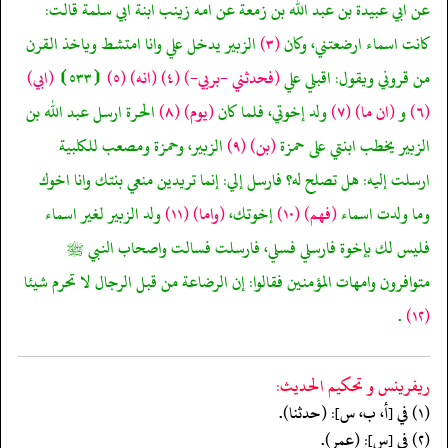
عن ابي عبيدة بن عبد الله بن زمعة عن امه زينب ابنة ابي سلمة قالت:
كانت اسماء ارضعتني، وكان
(٣)
الزبير يدخل علي وانا امتشط وياخذ القرن
من قروني ويقول: اقبلي علي
(فحدثني -بربي-)
(٤)
(انه)
(٥)
⦗٥٣٣⦘
(ابي)
(٦)
و
(ان ما)
(٧)
ولد إخوتي، فلما كان
(يوم)
(٨)
الحرة ارسل عبد الله بن
الزبير يخطب ابنتي على حمزة
(بن)
(٩)
الزبير، وحمزة ومصعب للكلبية
ارسلت إليه: هل تصلح له؟ فارسل إلي: إنما تريدين منعي بنتك وانا اخوك
وما ولدت اسماء
(فهم)
(١٠)
إخوتك،
(واما)
(١١)
ولد الزبير لغير اسماء
فليس لك بإخوة فارسلي فسلي، فارسلت فسالت واصحاب النبي ﷺ
متوافرون وامهات المؤمنين فقالوا: إن الرضاعة من قبل الرجال لا تحرم شيئا
.
(١٢)
ريفرينس و تحكيم الحدیث:
(١) في [أ، ب، س]: (حدثنا).
(٢) في [س]: (عمر).