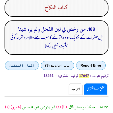
كتاب النكاح
189. من رخص في لبن الفحل ولم يره شيئا
جن حضرات کے نزدیک دودھ اترنے کا سبب بننے والا مرد شرعاً کوئی
حیثیت نہیں رکھتا
Report Error
باب احادیث (9)
اظهار التشكيل
ترقیم عوامۃ:
ترقیم الشثری:
--
18261
17647
محقق سعد الشثری
اعراب
١٨٢٦١ - حدثنا ابو بكر قال:
(نا)
(١)
ابن إدريس عن محمد بن
(عمرو)
(٢)