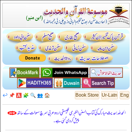
↩️
📌
🅰️
🧩
🔍
👥
🏠
Book Store
Ur-Latn
Eng
الحمدللہ! حدیث مبارک کی کتاب السنن الكبرى للبيهقي اردو عربی سرچ سہولت کے ساتھ
پیش کر دی گئی ہے۔