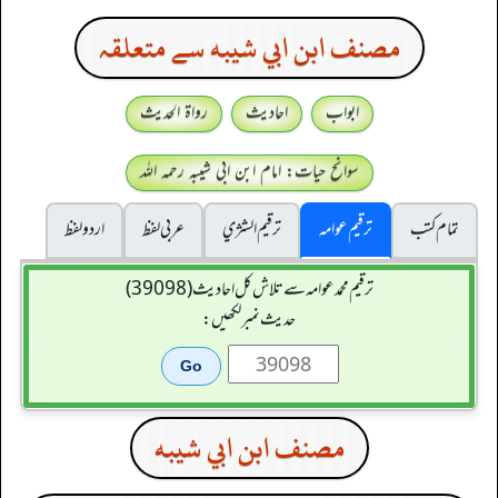
مصنف ابن ابي شيبه سے متعلقہ
ابواب
احادیث
رواۃ الحدیث
سوانح حیات: امام ابن ابی شیبہ رحمہ اللہ
تمام کتب
ترقیم عوامہ
ترقيم الشژي
عربی لفظ
اردو لفظ
ترقیم محمدعوامہ سے تلاش کل احادیث (39098)
حدیث نمبر لکھیں:
مصنف ابن ابي شيبه