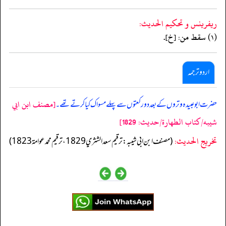
ريفرينس و تحكيم الحدیث:
(١) سقط من: [خ].
اردو ترجمہ
[مصنف ابن ابي
حضرت ابو عبیدہ وتروں کے بعد دو رکعتوں سے پہلے مسواک کیا کرتے تھے۔
شيبه/كتاب الطهارة/حدیث: 1829]
تخریج الحدیث:
(مصنف ابن ابي شيبه: ترقيم سعد الشثري 1829، ترقيم محمد عوامة 1823)