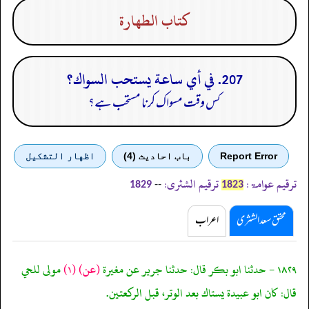
كتاب الطهارة
207. في أي ساعة يستحب السواك؟
کس وقت مسواک کرنا مستحب ہے؟
Report Error
باب احادیث (4)
اظهار التشكيل
ترقیم عوامۃ:
ترقیم الشثری:
--
1829
1823
محقق سعد الشثری
اعراب
١٨٢٩ - حدثنا ابو بكر قال: حدثنا جرير عن مغيرة
(عن)
(١)
مولى للحي
قال: كان ابو عبيدة يستاك بعد الوتر، قبل الركعتين.