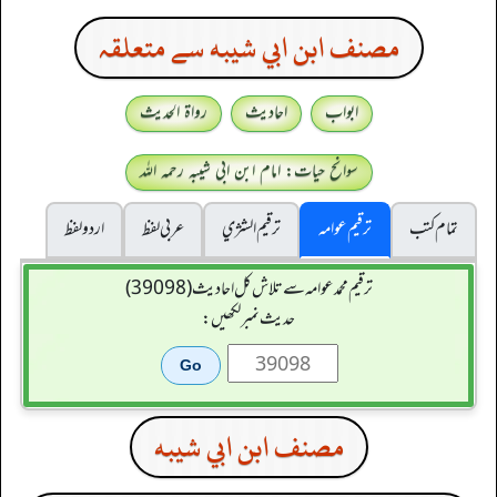
مصنف ابن ابي شيبه سے متعلقہ
ابواب
احادیث
رواۃ الحدیث
سوانح حیات: امام ابن ابی شیبہ رحمہ اللہ
تمام کتب
ترقیم عوامہ
ترقيم الشژي
عربی لفظ
اردو لفظ
ترقیم محمدعوامہ سے تلاش کل احادیث (39098)
حدیث نمبر لکھیں:
مصنف ابن ابي شيبه