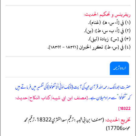
ريفرينس و تحكيم الحدیث:
(١) في [أ، س، هـ]: (غنام).
(٢) في [أ، ب، س، ط]: (بن).
(٣) في [س]: زيادة (ليلى).
(٤) في [س، ط]: تكرر الخبران [١٨٣٢١ - ١٨٣٢٢].
اردو ترجمہ
حضرت ابو مالک رحمہ اللہ قرآن مجید کی آیت { ذٰلِکَ اَدْنٰی أَلَّا تَعُوْلُوْا } کی تفسیر میں فرماتے ہیں
[مصنف ابن ابي شيبه/كتاب النكاح/حدیث:
کہ
”
تَعُوْلُوْا
“
سے مراد میلان ہے۔
18322]
تخریج الحدیث:
(مصنف ابن ابي شيبه: ترقيم سعد الشثري 18322، ترقيم محمد
عوامة 17706)