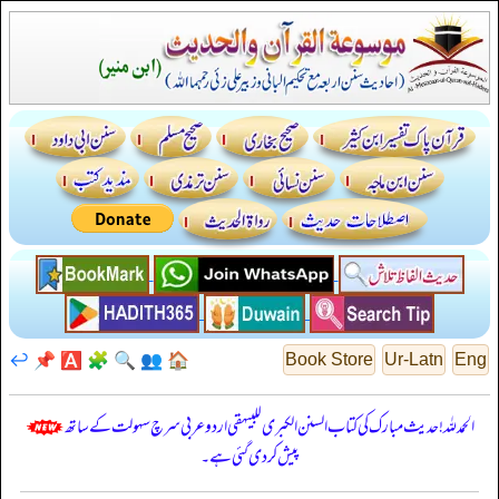
↩️
📌
🅰️
🧩
🔍
👥
🏠
Book Store
Ur-Latn
Eng
الحمدللہ! حدیث مبارک کی کتاب السنن الكبرى للبيهقي اردو عربی سرچ سہولت کے ساتھ
پیش کر دی گئی ہے۔