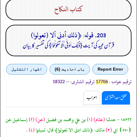
كتاب النكاح
203. قوله: ﴿ذلك أدنى ألا (تعولوا)
قرآن مجید کی آیت {ذٰلِکَ اَدْنٰی أَلَّا تَعُوْلُوْا} کی تفسیر کا بیان
Report Error
باب احادیث (6)
اظهار التشكيل
ترقیم عوامۃ:
ترقیم الشثری:
--
18322
17706
محقق سعد الشثری
اعراب
١٨٣٢٢ - حدثنا
(عثام)
(١)
بن علي ومحمد بن فضيل
(عن)
(٢)
إسماعيل عن
⦗٥٥٠⦘ ابي
(٣)
مالك: ﴿ذلك ادنى الا تعولوا﴾ قال: تميلوا
(٤)
.