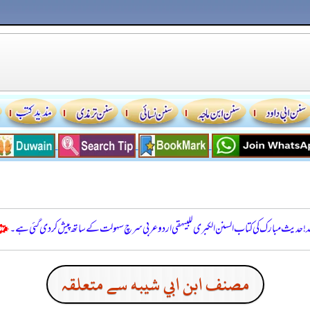
للہ! حدیث مبارک کی کتاب السنن الكبرى للبيهقي اردو عربی سرچ سہولت کے ساتھ پیش کر دی گئی ہے۔
مصنف ابن ابي شيبه سے متعلقہ