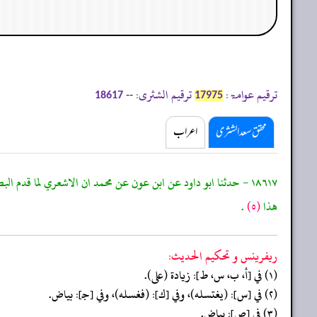
ترقیم عوامۃ:
ترقیم الشثری:
--
18617
17975
محقق سعد الشثری
اعراب
١٨٦١٧ - حدثنا ابو داود عن ابن عون عن محمد ان الاشعري لما قدم البصرة راى
هذا
(٥)
.
ريفرينس و تحكيم الحدیث:
(١) في [أ، ب، س، ط]: زيادة (على).
(٢) في [س]: (يغتسله)، وفي [ك]: (فغسله)، وفي [جـ]: بياض.
(٣) في [ص]: بياض.