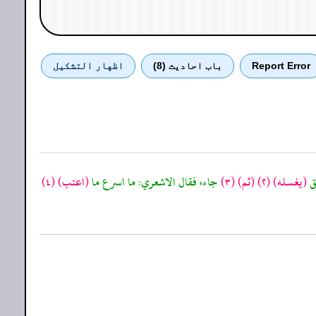
Report Error
باب احادیث (8)
اظهار التشكيل
لق
(يغسله)
(٢)
(ثم)
(٣)
جاء، فقال الاشعري: ما اسرع ما
(اعتب)
(٤)