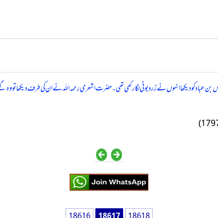
بن عباد کو دیکھا انہوں نے زرد بوٹی لگا رکھی تھی۔ حضرت اشعری رحمہ اللہ نے ان کی طرف دیکھا تو وہ گئے 
18616
18617
18618