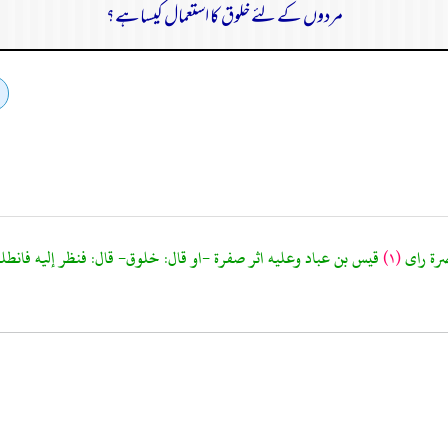
مردوں کے لئے خلوق کا استعمال کیساہے؟
(١)
قيس بن عباد وعليه اثر صفرة -او قال: خلوق- قال: فنظر إليه فانط