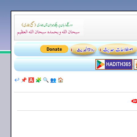
↩️
📌
🅰️
🧩
🔍
👥
🏠