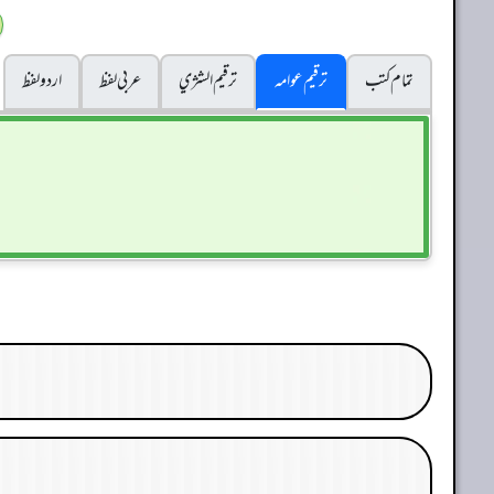
تمام کتب
ترقیم عوامہ
ترقيم الشژي
عربی لفظ
اردو لفظ