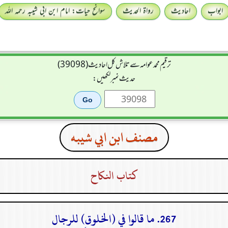
ابواب
احادیث
رواۃ الحدیث
سوانح حیات: امام ابن ابی شیبہ رحمہ اللہ
ترقیم محمدعوامہ سے تلاش کل احادیث (39098)
حدیث نمبر لکھیں:
مصنف ابن ابي شيبه
كتاب النكاح
267. ما قالوا في (الخلوق) للرجال