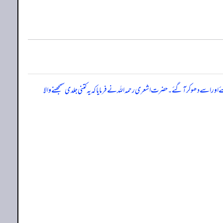
اور اسے دھو کر آگئے۔ حضرت اشعری رحمہ اللہ نے فرمایا کہ یہ کتنی جلدی سمجھنے والا