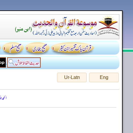
Ur-Latn
Eng
الحمد