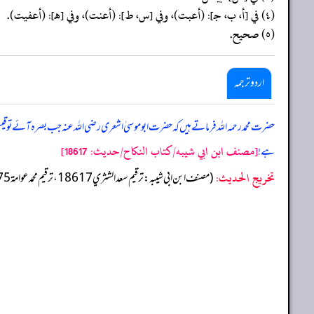
(٤) في [أ، ب، جـ]: (أعبت)، وفي [س، ط]: (أعنت)، وفي [هـ]: (أعفيت).
(٥) صحيح.
اردو ترجمہ
حضرت محمد رحمہ اللہ فرماتے ہیں کہ حضرت ابو موسیٰ اشعری رضی اللہ عنہ جب بصرہ آئے تو قیس 
[مصنف ابن ابي شيبه/كتاب النكاح/حدیث: 18617]
ہے!
تخریج الحدیث:
(مصنف ابن ابي شيبه: ترقيم سعد الشثري 18617، ترقيم محمد عوامة 17975)