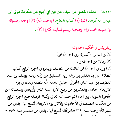
١٨٦٦٣ - حدثنا الفضل عن سيف عن ابن ابي نجيح عن عكرمة مولى ابن
عباس انه كرهه.
(تم)
(١)
كتاب النكاح.
(والحمد لله)
(٢)
[وحده وصلواته
على سيدنا محمد وآله وصحبه وسلم تسليما كثيرا]
(٣)
.
ريفرينس و تحكيم الحدیث:
(١) في [ك، ز]: (كمل)، وفي [جـ]: (اخر).
(٢) زيادة من [جـ، ك، ز].
(٣) ورد في [جـ]: (آخر الثالث من المصنف ويتلوه في الجزء الرابع كتاب
الطلاق على يد الفقير إلى رحمة ربه المستقيل من زلَله وذنبه يوسف بن عبد
اللطيف بن عبد الباقي الحراني الحنبلي عامله اللَّه بلطفه وذلك في يوم
الاربعاء الحادي والعشرين من ربيع الأول سنة اثنين وأربعين وسبعمائة من
الهجرة النبوية. وفي [هـ]: (تم بحمد اللَّه تعالى وكمال توفيقه طبع الجزء الرابع
من الكتاب المصنف في الأحاديث والآثار يوم الاريعاء لتسع ليال بقين من
شهر اللَّه رجب سنة ١٣٩٠ هـ الموافقة لسبع ليال بقين من سبتمبر سنة ١٩٧٠ م؛