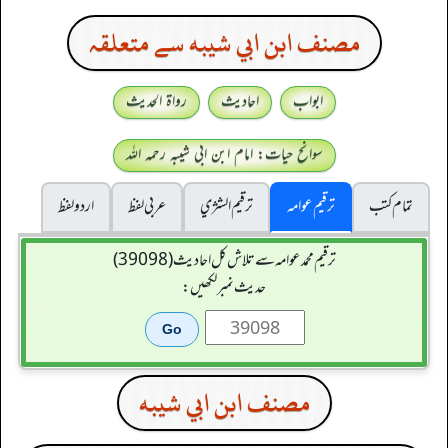
مصنف ابن ابي شيبه سے متعلقہ
ابواب
احادیث
رواۃ الحدیث
سوانح حیات: امام ابن ابی شیبہ رحمہ اللہ
تمام کتب
ترقیم عوامہ
ترقيم الشژي
عربی لفظ
اردو لفظ
ترقیم محمدعوامہ سے تلاش کل احادیث (39098)
حدیث نمبر لکھیں:
مصنف ابن ابي شيبه