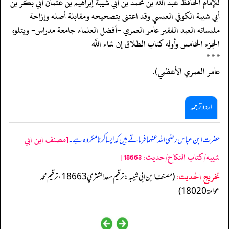
للإمام الحافظ عبد اللَّه بن محمد بن أبي شيبة إبراهيم بن عثمان أبي بكر بن
أبي شيبة الكوفي العبسي وقد اعتنى بتصحيحه ومقابلة أصله وإزاحة
ملبساته العبد الفقير عامر العمري -أفضل العلماء جامعة مدراس- ويتلوه
الجزء الخامس وأوله كتاب الطلاق إن شاء اللَّه
* * *
عامر العمري الأعظمي).
اردو ترجمہ
[مصنف ابن ابي
حضرت ابن عباس رضی اللہ عنہما فرماتے ہیں کہ ایسا کرنا مکروہ ہے۔
شيبه/كتاب النكاح/حدیث: 18663]
تخریج الحدیث:
(مصنف ابن ابي شيبه: ترقيم سعد الشثري 18663، ترقيم محمد
عوامة 18020)