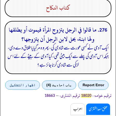
كتاب النكاح
276. ما قالوا في الرجل يتزوج المرأة فيموت أو يطلقها
ولها ابنة، يحل لابن الرجل أن يتزوجها؟
ایک آدمی نے کسی عورت سے شادی کی، پھرو ہ مرگیایا طلاق دے دی،
جبکہ اس آدمی کی پہلے سے ایک بیٹی تھی، کیا آدمی کے بیٹے کے لئے اس
لڑکی سے شادی کرنا جائز ہے؟
Report Error
باب احادیث (4)
اظهار التشكيل
ترقیم عوامۃ:
ترقیم الشثری:
--
18663
18020
محقق سعد الشثری
اعراب