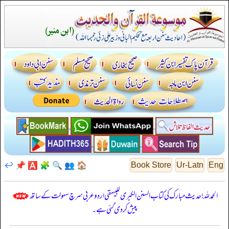
↩️
📌
🅰️
🧩
🔍
👥
🏠
Book Store
Ur-Latn
Eng
الحمدللہ! حدیث مبارک کی کتاب السنن الكبرى للبيهقي اردو عربی سرچ سہولت کے ساتھ
پیش کر دی گئی ہے۔