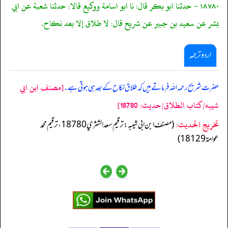
١٨٧٨٠ - حدثنا ابو بكر قال: نا ابو اسامة ووكيع قالا: حدثنا شعبة عن ابي
بشر عن سعيد بن جبير عن شريح قال: لا طلاق إلا بعد نكاح.
اردو ترجمہ
[مصنف ابن ابي
حضرت شریح رحمہ اللہ فرماتے ہیں کہ طلاق نکاح کے بعد ہی ہوتی ہے۔
شيبه/كتاب الطلاق/حدیث: 18780]
تخریج الحدیث:
(مصنف ابن ابي شيبه: ترقيم سعد الشثري 18780، ترقيم محمد
عوامة 18129)