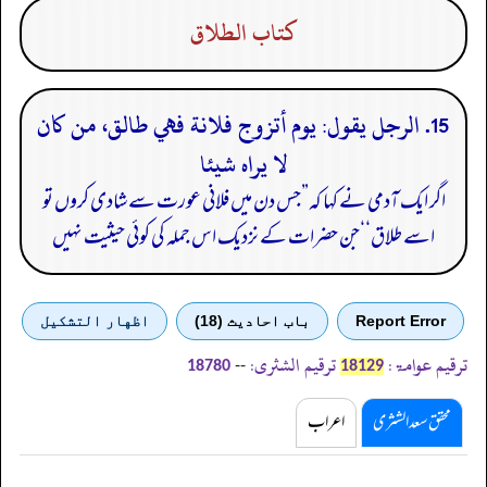
كتاب الطلاق
15. الرجل يقول: يوم أتزوج فلانة فهي طالق، من كان
لا يراه شيئا
اگر ایک آدمی نے کہا کہ”جس دن میں فلانی عورت سے شادی کروں تو
اسے طلاق‘‘جن حضرات کے نزدیک اس جملہ کی کوئی حیثیت نہیں
Report Error
باب احادیث (18)
اظهار التشكيل
ترقیم عوامۃ:
ترقیم الشثری:
--
18780
18129
محقق سعد الشثری
اعراب