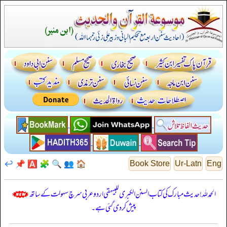
↩️
📌
🅰️
🧩
🔍
👥
🏠
Book Store
Ur-Latn
Eng
الحمدللہ! حدیث مبارک کی کتاب السنن الكبرى للبيهقي اردو عربی سرچ سہولت کے ساتھ
پیش کر دی گئی ہے۔