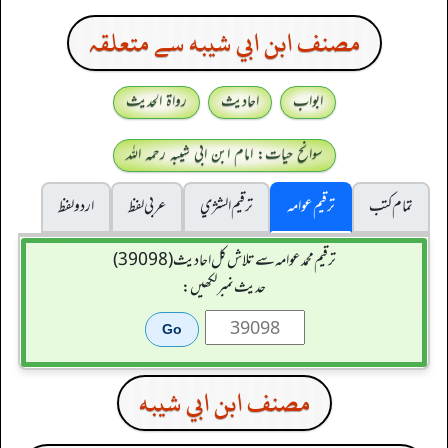
مصنف ابن ابي شيبه سے متعلقہ
ابواب
احادیث
رواۃ الحدیث
سوانح حیات: امام ابن ابی شیبہ رحمہ اللہ
تمام کتب
ترقیم عوامہ
ترقيم الشژي
عربی لفظ
اردو لفظ
ترقیم محمدعوامہ سے تلاش کل احادیث (39098)
حدیث نمبر لکھیں:
مصنف ابن ابي شيبه