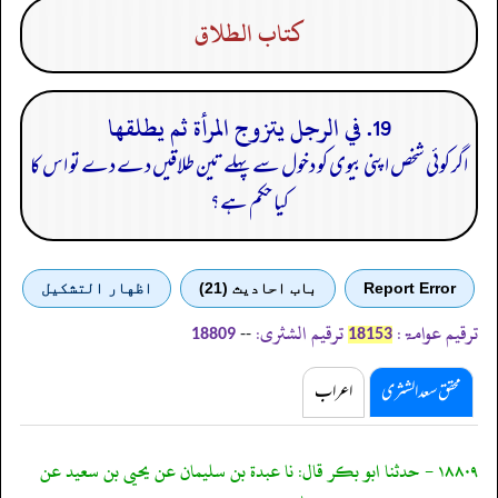
كتاب الطلاق
19. في الرجل يتزوج المرأة ثم يطلقها
اگر کوئی شخص اپنی بیوی کو دخول سے پہلے تین طلاقیں دے دے تو اس کا
کیا حکم ہے؟
Report Error
باب احادیث (21)
اظهار التشكيل
ترقیم عوامۃ:
ترقیم الشثری:
--
18809
18153
محقق سعد الشثری
اعراب
١٨٨٠٩ - حدثنا ابو بكر قال: نا عبدة بن سليمان عن يحيى بن سعيد عن