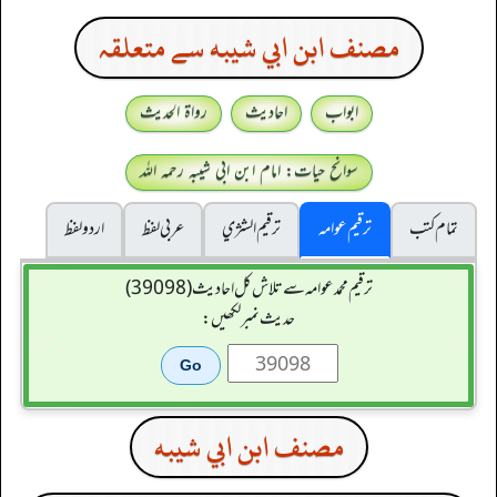
مصنف ابن ابي شيبه سے متعلقہ
ابواب
احادیث
رواۃ الحدیث
سوانح حیات: امام ابن ابی شیبہ رحمہ اللہ
تمام کتب
ترقیم عوامہ
ترقيم الشژي
عربی لفظ
اردو لفظ
ترقیم محمدعوامہ سے تلاش کل احادیث (39098)
حدیث نمبر لکھیں:
مصنف ابن ابي شيبه