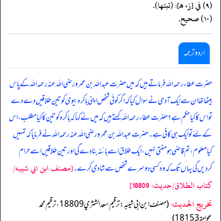
(٩) في [ز، هـ]: (تبتها).
(١٠) صحيح.
اردو ترجمہ
حضرت عطاء رحمہ اللہ فرماتے ہیں کہ میں حضرت عبد اللہ بن عمرو رضی اللہ عنہ رحمہ اللہ کے پاس
بیٹھا تھا ان سے ایک آدمی نے سوال کیا کہ اگر کوئی شخص اپنی باکرہ بیوی کو تین طلاقیں دے دے
تو اس کا کیا حکم ہے؟ حضرت عطاء رحمہ اللہ کہتے ہیں کہ میں نے کہا کہ باکرہ کو تین کا کیا مطلب، اس
کے لئے تو ایک ہی کافی ہے۔ حضرت عبد اللہ بن عمرو رضی اللہ عنہ رحمہ اللہ نے فرمایا کہ تمہیں
کیا معلوم، تم قاضی ہو مفتی نہیں، ایک طلاق اسے بائنہ بنادے گی اور تین طلاقیں اسے حرام
[مصنف ابن ابي شيبه/
کردیں گی یہاں تک کہ وہ کسی دوسرے شخص سے شادی کرے۔
كتاب الطلاق/حدیث: 18809]
تخریج الحدیث:
(مصنف ابن ابي شيبه: ترقيم سعد الشثري 18809، ترقيم محمد
عوامة 18153)