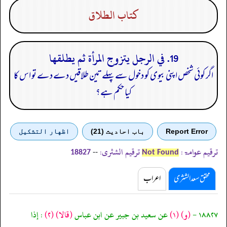
كتاب الطلاق
19. في الرجل يتزوج المرأة ثم يطلقها
اگر کوئی شخص اپنی بیوی کو دخول سے پہلے تین طلاقیں دے دے تو اس کا
کیا حکم ہے؟
Report Error
باب احادیث (21)
اظهار التشكيل
ترقیم عوامۃ:
ترقیم الشثری:
--
18827
Not Found
محقق سعد الشثری
اعراب
١٨٨٢٧ -
(و)
(١)
عن سعيد بن جبير عن ابن عباس
(قالا)
(٢)
: إذا