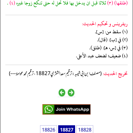
(طلقها)
(٣)
ثلاثا قبل ان يدخل بها فلا تحل له حتى تنكح زوجا غيره
(٤)
.
ريفرينس و تحكيم الحدیث:
(١) سقط من: [س].
(٢) في [ب]: (قال).
(٣) في [س، هـ]: (طلق).
(٤) ضعيف؛ لضعف عبد الأعلى.
تخریج الحدیث:
(مصنف ابن ابي شيبه: ترقيم سعد الشثري 18827، ترقيم محمد عوامة ---)
18826
18827
18828