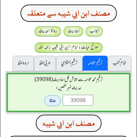
مصنف ابن ابي شيبه سے متعلقہ
ابواب
احادیث
رواۃ الحدیث
سوانح حیات: امام ابن ابی شیبہ رحمہ اللہ
تمام کتب
ترقیم عوامہ
ترقيم الشژي
عربی لفظ
اردو لفظ
ترقیم محمدعوامہ سے تلاش کل احادیث (39098)
حدیث نمبر لکھیں:
مصنف ابن ابي شيبه