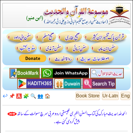
↩️
📌
🅰️
🧩
🔍
👥
🏠
Book Store
Ur-Latn
Eng
الحمدللہ! حدیث مبارک کی کتاب السنن الكبرى للبيهقي اردو عربی سرچ سہولت کے ساتھ
پیش کر دی گئی ہے۔