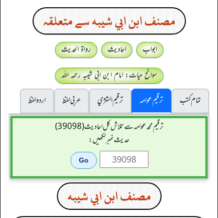
مصنف ابن ابي شيبه سے متعلقہ
ابواب
احادیث
رواۃ الحدیث
سوانح حیات: امام ابن ابی شیبہ رحمہ اللہ
تمام کتب
ترقیم عوامہ
ترقيم الشژي
عربی لفظ
اردو لفظ
ترقیم محمدعوامہ سے تلاش کل احادیث (39098)
حدیث نمبر لکھیں:
مصنف ابن ابي شيبه