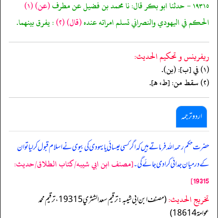
١٩٣١٥ - حدثنا ابو بكر قال: نا محمد بن فضيل عن مطرف
(عن)
(١)
الحكم في اليهودي والنصراني تسلم امراته عنده
(قال)
(٢)
: يفرق بينهما.
ريفرينس و تحكيم الحدیث:
(١) في [ب]: (بن).
(٢) سقط من: [ط، هـ].
اردو ترجمہ
حضرت حکم رحمہ اللہ فرماتے ہیں کہ اگر کسی عیسائی یا یہودی کی بیوی نے اسلام قبول کرلیا تو ان
[مصنف ابن ابي شيبه/كتاب الطلاق/حدیث:
کے درمیان جدائی کرادی جائے گی۔
19315]
تخریج الحدیث:
(مصنف ابن ابي شيبه: ترقيم سعد الشثري 19315، ترقيم محمد
عوامة 18614)