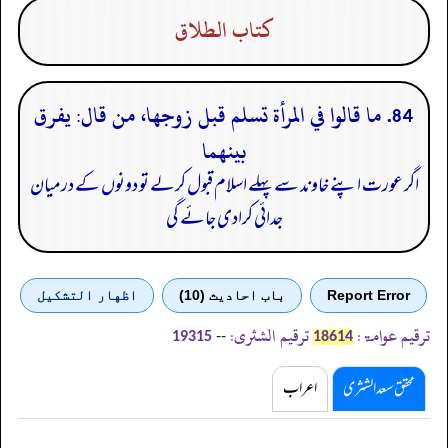
كتاب الطلاق
84. ما قالوا في المرأة تسلم قبل زوجها، من قال: يفرق
بينهما
اگر عورت اپنے خاوند سے پہلے اسلام قبول کرلے تو دونوں کے درمیان
جدائی کرادی جائے گی
Report Error
باب احادیث (10)
اظهار التشكيل
ترقیم عوامۃ:
ترقیم الشثری:
--
19315
18614
محقق سعد الشثری
اعراب