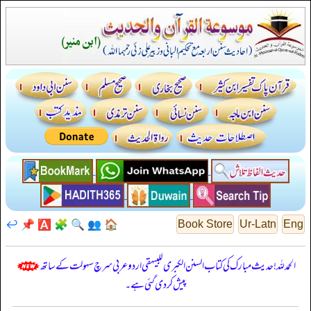
↩️
📌
🅰️
🧩
🔍
👥
🏠
Book Store
Ur-Latn
Eng
الحمدللہ! حدیث مبارک کی کتاب السنن الكبرى للبيهقي اردو عربی سرچ سہولت کے ساتھ
پیش کر دی گئی ہے۔