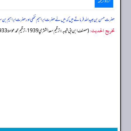
اردو ترجمہ
حضرت حسن بن عبیداللہ فرماتے ہیں کہ میں نے حضرت ابراہیم نخعی اور حضرت ابراہیم بن سوید کو د
تخریج الحدیث:
(مصنف ابن ابي شيبه: ترقيم سعد الشثري 1939، ترقيم محمد عوامة 1933)