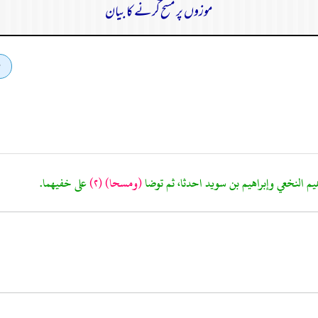
موزوں پر مسح کرنے کا بیان
يم النخعي وإبراهيم بن سويد احدثا، ثم توضا
(ومسحا)
(٢)
على خفيهما.