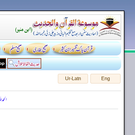
Ur-Latn
Eng
الحمد