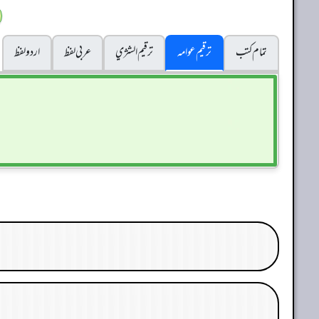
تمام کتب
ترقیم عوامہ
ترقيم الشژي
عربی لفظ
اردو لفظ