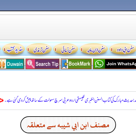
للہ! حدیث مبارک کی کتاب السنن الكبرى للبيهقي اردو عربی سرچ سہولت کے ساتھ پیش کر دی گئی ہے۔
مصنف ابن ابي شيبه سے متعلقہ