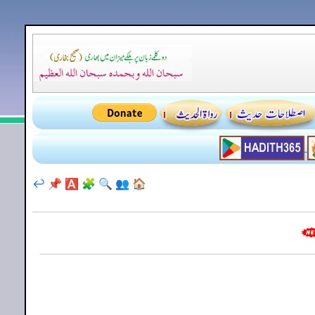
↩️
📌
🅰️
🧩
🔍
👥
🏠