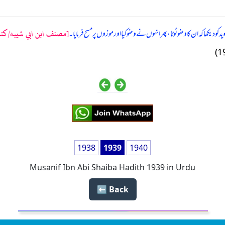
[مصنف ابن ابي شيبه/كتاب 
یکھا کہ ان کا وضو ٹوٹا، پھر انہوں نے وضو کیا اور موزوں پر مسح فرمایا۔
1938
1939
1940
Musanif Ibn Abi Shaiba Hadith 1939 in Urdu
Back ⬅️