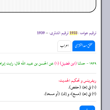
ترقیم عوامۃ:
ترقیم الشثری:
--
1939
1933
محقق سعد الشثری
اعراب
١٩٣٩ - حدثنا
(ابن فضيل)
(١)
عن الحسن بن عبيد الله قال: رايت إبراه
ريفرينس و تحكيم الحدیث:
(١) في [هـ]: (حفص).
(٢) في [هـ]: (مسح)، و [ك]: (أو مسحا).