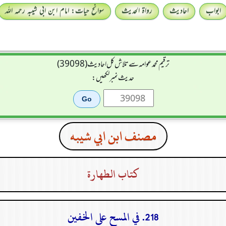
ابواب
احادیث
رواۃ الحدیث
سوانح حیات: امام ابن ابی شیبہ رحمہ اللہ
ترقیم محمدعوامہ سے تلاش کل احادیث (39098)
حدیث نمبر لکھیں:
مصنف ابن ابي شيبه
كتاب الطهارة
218. في المسح على الخفين