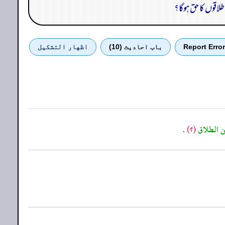
لاقوں کا حق ہوگا؟
Report Error
باب احادیث (10)
اظهار التشكيل
من الطلاق
(٢)
.