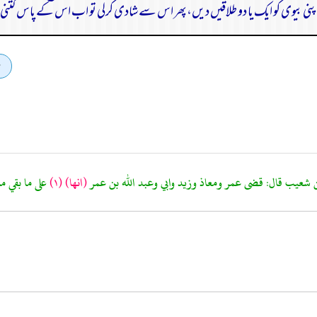
پنی بیوی کو ایک یا دو طلاقیں دیں،پھر اس سے شادی کرلی تو اب اس کے پاس کتنی ط
(انها)
(١)
على ما بقي 