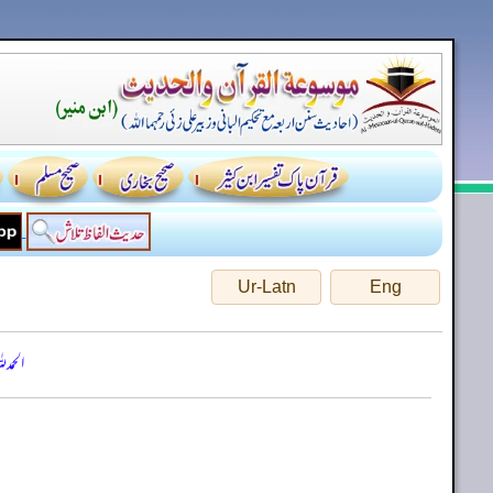
Ur-Latn
Eng
الحمد