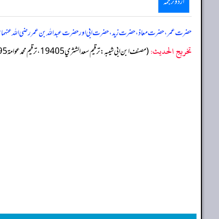
اردو ترجمہ
حضرت عمر، حضرت معاذ، حضرت زید، حضرت ابی اور حضرت عبد اللہ بن عمر رضی اللہ عنہما م فرم
تخریج الحدیث:
(مصنف ابن ابي شيبه: ترقيم سعد الشثري 19405، ترقيم محمد عوامة 18695)