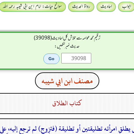
ابواب
احادیث
رواۃ الحدیث
سوانح حیات: امام ابن ابی شیبہ رحمہ اللہ
ترقیم محمدعوامہ سے تلاش کل احادیث (39098)
حدیث نمبر لکھیں:
مصنف ابن ابي شيبه
كتاب الطلاق