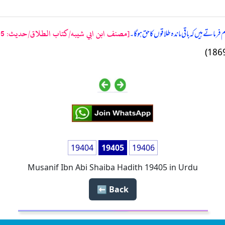
[مصنف ابن ابي شيبه/كتاب الطلاق/حدیث: 19405]
اتے ہیں کہ باقی ماندہ طلاقوں کا حق ہوگا۔
19404
19405
19406
Musanif Ibn Abi Shaiba Hadith 19405 in Urdu
Back ⬅️