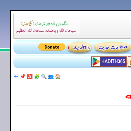
↩️
📌
🅰️
🧩
🔍
👥
🏠