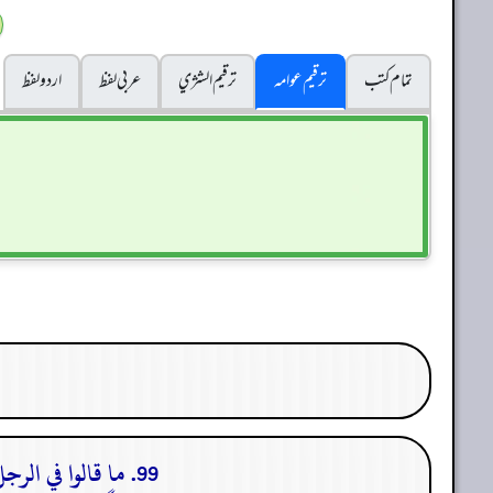
تمام کتب
ترقیم عوامہ
ترقيم الشژي
عربی لفظ
اردو لفظ
99. ما قالوا في الرجل يطلق امرأته تطليقتين أو تطليقة (فتزوج) ثم ترجع إليه، على كم تكون عنده؟