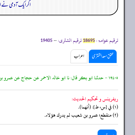
اگر ایک آدمی نے ا
ترقیم عوامۃ:
ترقیم الشثری:
--
19405
18695
محقق سعد الشثری
اعراب
١٩٤٠٥ - حدثنا ابو بكر قال: نا ابو خالد الاحمر عن حجاج عن عمرو بن شعيب قال: قضى عمر ومعاذ وزيد وابي وعبد الله بن عمر
ريفرينس و تحكيم الحدیث:
(١) في [س، ط]: (أنهما).
(٢) منقطع؛ عمرو بن شعيب لم يدرك هؤلاء.