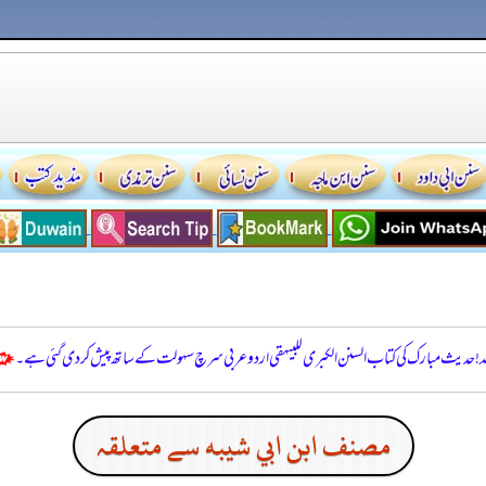
للہ! حدیث مبارک کی کتاب السنن الكبرى للبيهقي اردو عربی سرچ سہولت کے ساتھ پیش کر دی گئی ہے۔
مصنف ابن ابي شيبه سے متعلقہ