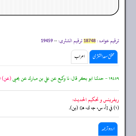
ترقیم عوامۃ:
ترقیم الشثری:
--
19459
18748
محقق سعد الشثری
اعراب
١٩٤٥٩ - حدثنا ابو بكر قال: نا وكيع عن علي بن مبارك عن يحيى
(عن)
)
ريفرينس و تحكيم الحدیث:
(١) في [أ، س، جـ، ك، هـ]: (بن).
اردو ترجمہ