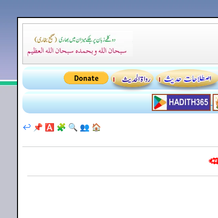
↩️
📌
🅰️
🧩
🔍
👥
🏠