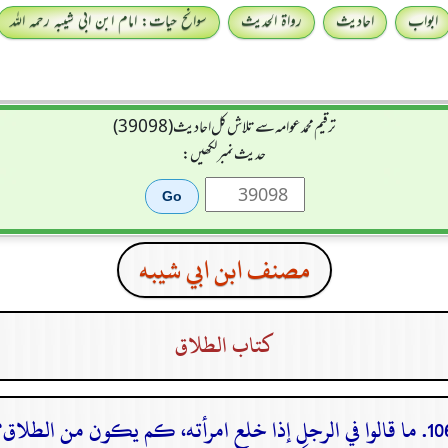
ابواب
احادیث
رواۃ الحدیث
سوانح حیات: امام ابن ابی شیبہ رحمہ اللہ
ترقیم محمدعوامہ سے تلاش کل احادیث (39098)
حدیث نمبر لکھیں:
مصنف ابن ابي شيبه
كتاب الطلاق
في الرجل إذا خلع امرأته، كم يكون من الطلاق؟