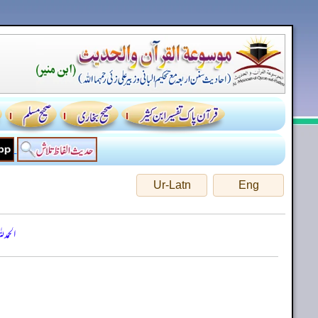
Ur-Latn
Eng
الحمد