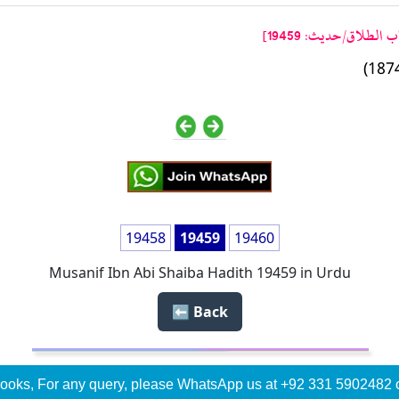
لطلاق/حدیث: 19459]
19458
19459
19460
Musanif Ibn Abi Shaiba Hadith 19459 in Urdu
Back ⬅️
ooks, For any query, please WhatsApp us at +92 331 5902482 