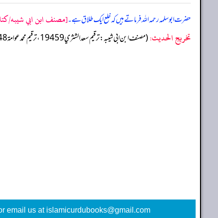
[مصنف ابن ابي شيبه/كتاب ا
حضرت ابو سلمہ رحمہ اللہ فرماتے ہیں کہ خلع ایک طلاق ہے۔
تخریج الحدیث:
(مصنف ابن ابي شيبه: ترقيم سعد الشثري 19459، ترقيم محمد عوامة 18748)
or email us at islamicurdubooks@gmail.com