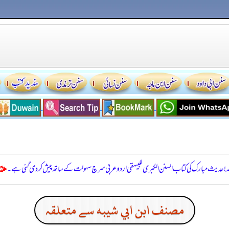
للہ! حدیث مبارک کی کتاب السنن الكبرى للبيهقي اردو عربی سرچ سہولت کے ساتھ پیش کر دی گئی ہے۔
مصنف ابن ابي شيبه سے متعلقہ