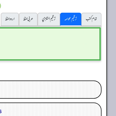
تمام کتب
ترقیم عوامہ
ترقيم الشژي
عربی لفظ
اردو لفظ
106. ما قالوا 