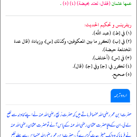
عمها عثمان
(فقال: تعتد بحيضة)
(٤)
(٥)
.
ريفرينس و تحكيم الحدیث:
(١) في [ط]: (عبد اللَّه).
(٢) في [ب]: (تكرر ما بين المعكوفين، وكذلك [س]، وزيادة: (قال عدة
المختلعة حيضة).
(٣) في [س]: (أختلف).
(٤) تكرر في: [جـ] وفي [جـ]: (قال).
(٥) صحيح.
اردو ترجمہ
حضرت ابن عمر رضی اللہ عنہما فرماتے ہیں کہ حضرت رُبَیّع رضی اللہ عنہ نے اپنے خاوند سے خلع
لے لی، ان کے چچا حضرت عثمان رضی اللہ عنہ کے پاس آئے تو حضرت عثمان رضی اللہ عنہ
نے فرمایا کہ وہ ایک حیض عدت گزارے گی، حضرت ابن عمر رضی اللہ عنہما اس سے پہلے خلع