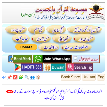
↩️
📌
🅰️
🧩
🔍
👥
🏠
Book Store
Ur-Latn
Eng
الحمدللہ! حدیث مبارک کی کتاب السنن الكبرى للبيهقي اردو عربی سرچ سہولت کے ساتھ
پیش کر دی گئی ہے۔