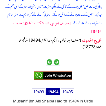
یافتہ کی عدت تین حیض ہونے کے قائل تھے لیکن حضرت عثمان رضی اللہ عنہ کے اس حکم کے
بعد ایک حیض کے عدت ہونے کے قائل ہوگئے اور فرمایا کرتے تھے کہ وہ ہم سے بہتر اور ہم
[مصنف ابن ابي شيبه/كتاب الطلاق/حدیث:
سے زیادہ جاننے والے تھے۔
19494]
تخریج الحدیث:
(مصنف ابن ابي شيبه: ترقيم سعد الشثري 19494، ترقيم محمد
عوامة 18778)
19493
19494
19495
Musanif Ibn Abi Shaiba Hadith 19494 in Urdu