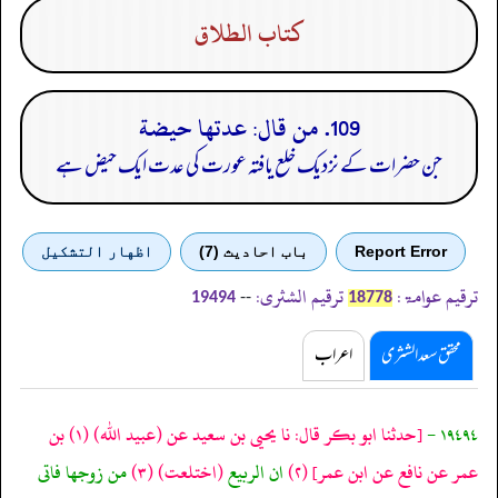
كتاب الطلاق
109. من قال: عدتها حيضة
جن حضرات کے نزدیک خلع یافتہ عورت کی عدت ایک حیض ہے
Report Error
باب احادیث (7)
اظهار التشكيل
ترقیم عوامۃ:
ترقیم الشثری:
--
19494
18778
محقق سعد الشثری
اعراب
١٩٤٩٤ -
[حدثنا ابو بكر قال: نا يحيى بن سعيد عن
(عبيد الله)
(١)
بن
عمر عن نافع عن ابن عمر]
(٢)
ان الربيع
(اختلعت)
(٣)
من زوجها فاتى