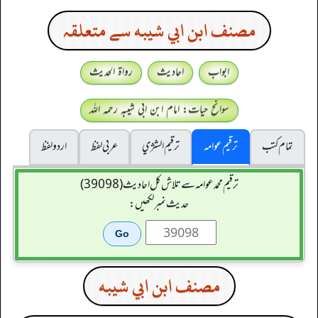
مصنف ابن ابي شيبه سے متعلقہ
ابواب
احادیث
رواۃ الحدیث
سوانح حیات: امام ابن ابی شیبہ رحمہ اللہ
تمام کتب
ترقیم عوامہ
ترقيم الشژي
عربی لفظ
اردو لفظ
ترقیم محمدعوامہ سے تلاش کل احادیث (39098)
حدیث نمبر لکھیں:
مصنف ابن ابي شيبه