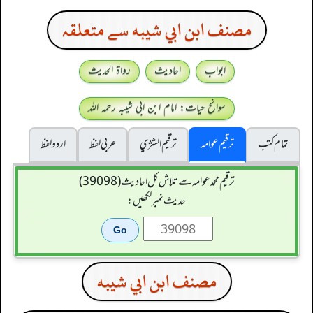
مصنف ابن ابي شيبه سے متعلقہ
ابواب
احادیث
رواۃ الحدیث
سوانح حیات: امام ابن ابی شیبہ رحمہ اللہ
تمام کتب
ترقیم عوامہ
ترقيم الشژي
عربی لفظ
اردو لفظ
ترقیم محمدعوامہ سے تلاش کل احادیث (39098)
حدیث نمبر لکھیں:
مصنف ابن ابي شيبه