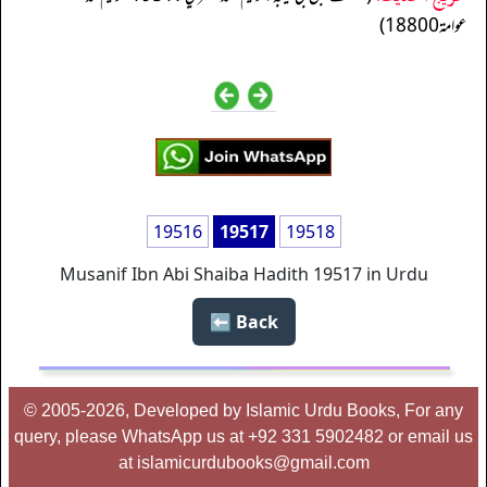
عوامة 18800)
19516
19517
19518
Musanif Ibn Abi Shaiba Hadith 19517 in Urdu
Back ⬅️
© 2005-2026, Developed by Islamic Urdu Books, For any
query, please WhatsApp us at +92 331 5902482 or email us
at islamicurdubooks@gmail.com