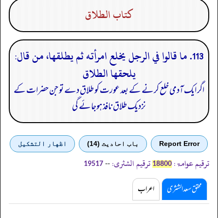
كتاب الطلاق
113. ما قالوا في الرجل يخلع امرأته ثم يطلقها، من قال:
يلحقها الطلاق
اگر ایک آدمی خلع کرنے کے بعد عورت کو طلاق دے تو جن حضرات کے
نزدیک طلاق نافذ ہوجائے گی
Report Error
باب احادیث (14)
اظهار التشكيل
ترقیم عوامۃ:
ترقیم الشثری:
--
19517
18800
محقق سعد الشثری
اعراب