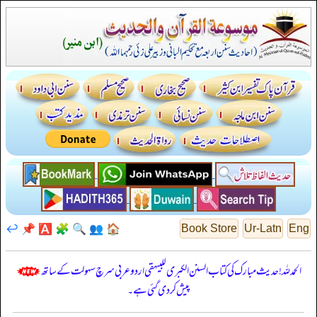
↩️
📌
🅰️
🧩
🔍
👥
🏠
Book Store
Ur-Latn
Eng
الحمدللہ! حدیث مبارک کی کتاب السنن الكبرى للبيهقي اردو عربی سرچ سہولت کے ساتھ
پیش کر دی گئی ہے۔