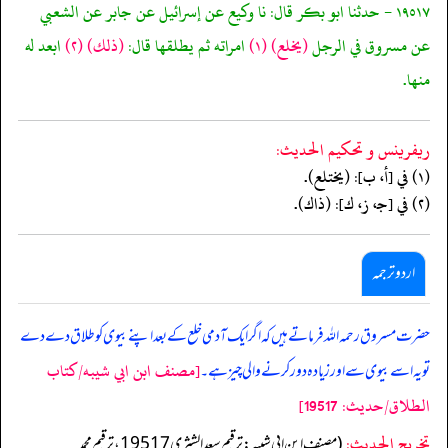
١٩٥١٧ - حدثنا ابو بكر قال: نا وكيع عن إسرائيل عن جابر عن الشعبي
عن مسروق في الرجل
(يخلع)
(١)
امراته ثم يطلقها قال:
(ذلك)
(٢)
ابعد له
منها.
ريفرينس و تحكيم الحدیث:
(١) في [أ، ب]: (يختلع).
(٢) في [جـ، ز، ك]: (ذاك).
اردو ترجمہ
حضرت مسروق رحمہ اللہ فرماتے ہیں کہ اگر ایک آدمی خلع کے بعد اپنے بیوی کو طلاق دے دے
[مصنف ابن ابي شيبه/كتاب
تو یہ اسے بیوی سے اور زیادہ دور کرنے والی چیز ہے۔
الطلاق/حدیث: 19517]
تخریج الحدیث:
(مصنف ابن ابي شيبه: ترقيم سعد الشثري 19517، ترقيم محمد