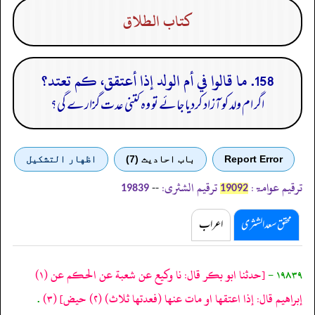
كتاب الطلاق
158. ما قالوا في أم الولد إذا أعتقق، كم تعتد؟
اگر ام ولد کو آزاد کردیا جائے تو وہ کتنی عدت گزارے گی؟
Report Error
باب احادیث (7)
اظهار التشكيل
ترقیم عوامۃ:
ترقیم الشثری:
--
19839
19092
محقق سعد الشثری
اعراب
١٩٨٣٩ -
[حدثنا ابو بكر قال: نا وكيع عن شعبة عن الحكم عن
(١)
إبراهيم قال: إذا اعتقها او مات عنها
(فعدتها ثلاث)
(٢)
حيض]
(٣)
.