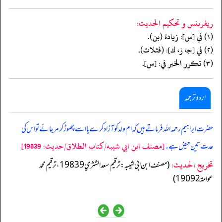
ريفرينس و تحكيم الحدیث:
(١) في [س]: زيادة (بن).
(٢) في [جـ، ز، ك]: (فثلاث).
(٣) تكرر الخبر في: [س].
اردو ترجمہ
حضرت ابراہیم رحمہ اللہ فرماتے ہیں کہ ام ولد کو آزاد کرے یا اسے چھوڑ کر مرجائے تو اس کی
[مصنف ابن ابي شيبه/كتاب الطلاق/حدیث: 19839]
عدت تین حیض ہے۔
تخریج الحدیث:
(مصنف ابن ابي شيبه: ترقيم سعد الشثري 19839، ترقيم محمد
عوامة 19092)