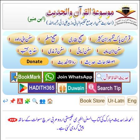
↩️
📌
🅰️
🧩
🔍
👥
🏠
Book Store
Ur-Latn
Eng
الحمدللہ! حدیث مبارک کی کتاب السنن الكبرى للبيهقي اردو عربی سرچ سہولت کے ساتھ
پیش کر دی گئی ہے۔