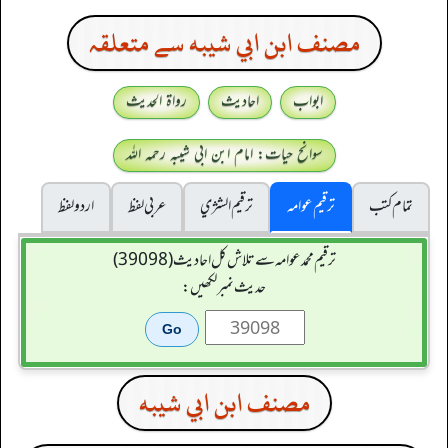
مصنف ابن ابي شيبه سے متعلقہ
ابواب
احادیث
رواۃ الحدیث
سوانح حیات: امام ابن ابی شیبہ رحمہ اللہ
تمام کتب
ترقیم عوامہ
ترقيم الشژي
عربی لفظ
اردو لفظ
ترقیم محمدعوامہ سے تلاش کل احادیث (39098)
حدیث نمبر لکھیں:
مصنف ابن ابي شيبه