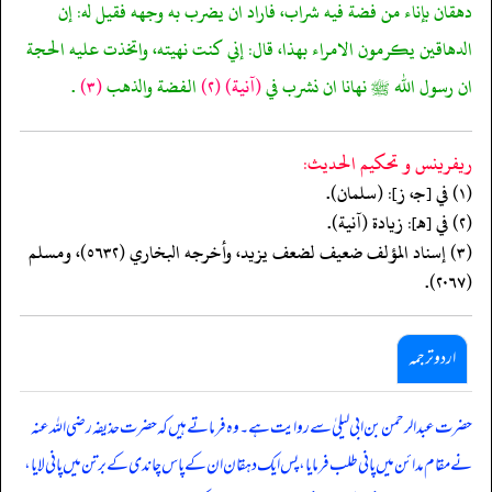
دهقان بإناء من فضة فيه شراب، فاراد ان يضرب به وجهه فقيل له: إن
الدهاقين يكرمون الامراء بهذا، قال: إني كنت نهيته، واتخذت عليه الحجة
ان رسول الله ﷺ نهانا ان نشرب في
(آنية)
(٢)
الفضة والذهب
(٣)
.
ريفرينس و تحكيم الحدیث:
(١) في [جـ، ز]: (سلمان).
(٢) في [هـ]: زيادة (آنية).
(٣) إسناد المؤلف ضعيف لضعف يزيد، وأخرجه البخاري (٥٦٣٢)، ومسلم
(٢٠٦٧).
اردو ترجمہ
حضرت عبد الرحمن بن ابی لیلیٰ سے روایت ہے۔ وہ فرماتے ہیں کہ حضرت حذیفہ رضی اللہ عنہ
نے مقام مدائن میں پانی طلب فرمایا، پس ایک دہقان ان کے پاس چاندی کے برتن میں پانی لایا،