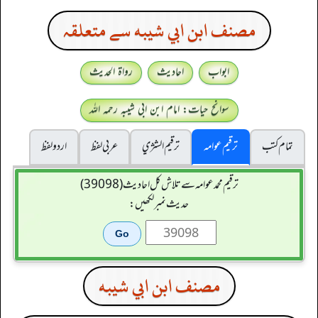
مصنف ابن ابي شيبه سے متعلقہ
ابواب
احادیث
رواۃ الحدیث
سوانح حیات: امام ابن ابی شیبہ رحمہ اللہ
تمام کتب
ترقیم عوامہ
ترقيم الشژي
عربی لفظ
اردو لفظ
ترقیم محمدعوامہ سے تلاش کل احادیث (39098)
حدیث نمبر لکھیں:
مصنف ابن ابي شيبه