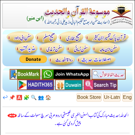
↩️
📌
🅰️
🧩
🔍
👥
🏠
Book Store
Ur-Latn
Eng
الحمدللہ! حدیث مبارک کی کتاب السنن الكبرى للبيهقي اردو عربی سرچ سہولت کے ساتھ
پیش کر دی گئی ہے۔