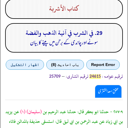
كتاب الأشربة
29. في الشرب في آنية الذهب والفضة
سونے اور چاندی کے برتن میں پینے کا بیان
Report Error
باب احادیث (8)
اظهار التشكيل
ترقیم عوامۃ:
ترقیم الشثری:
--
25709
24615
محقق سعد الشثری
٢٥٧٠٩ - حدثنا ابو بكر قال: حدثنا عبد الرحيم بن
(سليمان)
(١)
عن يزيد
بن ابي زياد عن عبد الرحمن بن ابي ليلى قال: استسقى حذيفة بالمدائن فاتاه