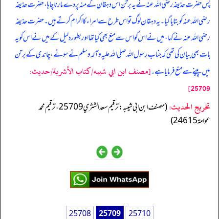
پس حضرت حذیفہ رضی اللہ عنہ نے یہ برتن اس دہقان کے منہ پردے مارنا چاہا، حضرت حذیفہ
رضی اللہ عنہ کو بتایا گیا۔ یہ دہقان لوگ تو اس طرح سے امراء کا اکرام کرتے ہیں۔ حضرت حذیفہ
رضی اللہ عنہ نے کہا، میں نے اس کو اس سے منع بھی کیا تھا اور بطور دلیل کے میں نے اس کو یہ
بات بھی بیان کی تھی کہ جناب رسول اللہ صلی اللہ علیہ وآلہ وسلم نے سونے، چاندی کے برتن
[مصنف ابن ابي شيبه/كتاب الأشربة/حدیث:
میں پینے سے منع فرمایا ہے۔
25709]
تخریج الحدیث:
(مصنف ابن ابي شيبه: ترقيم سعد الشثري 25709، ترقيم محمد
عوامة 24615)
25708
25709
25710