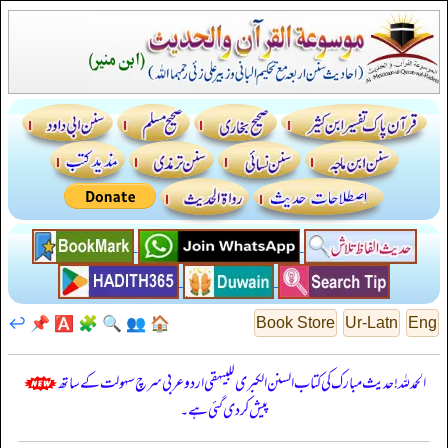
↩️
📌
🅰️
🧩
🔍
👥
🏠
Book Store
Ur-Latn
Eng
الحمدللہ! حدیث مبارک کی کتاب السنن الكبرى للبيهقي اردو عربی سرچ سہولت کے ساتھ
پیش کر دی گئی ہے۔