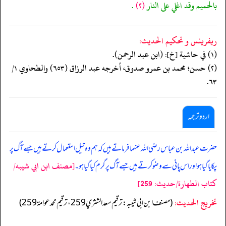
بالحميم وقد اغلي على النار
(٢)
.
ريفرينس و تحكيم الحدیث:
(١) في حاشية [خ]: (ابن عبد الرحمن).
(٢) حسن؛ محمد بن عمرو صدوق، أخرجه عبد الرزاق (٦٥٣) والطحاوي ١/
٦٣.
اردو ترجمہ
حضرت عبداللہ بن عباس رضی اللہ عنہما فرماتے ہیں کہ ہم وہ تیل استعمال کرتے ہیں جسے آگ پر
[مصنف ابن ابي شيبه/
پکایا گیا ہو اور اس پانی سے وضو کرتے ہیں جسے آگ پر گرم کیا گیا ہو۔
كتاب الطهارة/حدیث: 259]
تخریج الحدیث:
(مصنف ابن ابي شيبه: ترقيم سعد الشثري 259، ترقيم محمد عوامة 259)