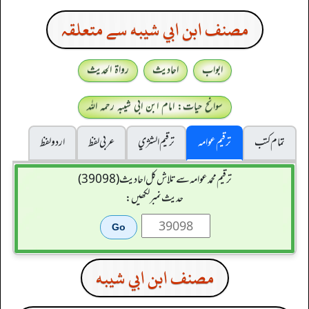
مصنف ابن ابي شيبه سے متعلقہ
ابواب
احادیث
رواۃ الحدیث
سوانح حیات: امام ابن ابی شیبہ رحمہ اللہ
تمام کتب
ترقیم عوامہ
ترقيم الشژي
عربی لفظ
اردو لفظ
ترقیم محمدعوامہ سے تلاش کل احادیث (39098)
حدیث نمبر لکھیں:
مصنف ابن ابي شيبه