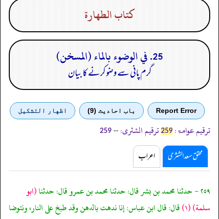
كتاب الطهارة
25. في الوضوء بالماء (المسخن)
گرم پانی سے وضو کرنے کا بیان
Report Error
باب احادیث (9)
اظهار التشكيل
ترقیم عوامۃ:
ترقیم الشثری:
--
259
259
محقق سعد الشثری
اعراب
٢٥٩ - حدثنا محمد بن بشر قال: حدثنا محمد بن عمرو قال: حدثنا
(ابو
سلمة)
(١)
قال: قال ابن عباس: إنا ندهت بالدهن وقد طبخ على النار، ونتوضا