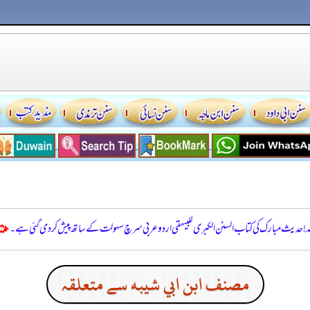
للہ! حدیث مبارک کی کتاب السنن الكبرى للبيهقي اردو عربی سرچ سہولت کے ساتھ پیش کر دی گئی ہے۔
مصنف ابن ابي شيبه سے متعلقہ