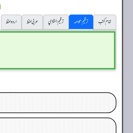
تمام کتب
ترقیم عوامہ
ترقيم الشژي
عربی لفظ
اردو لفظ