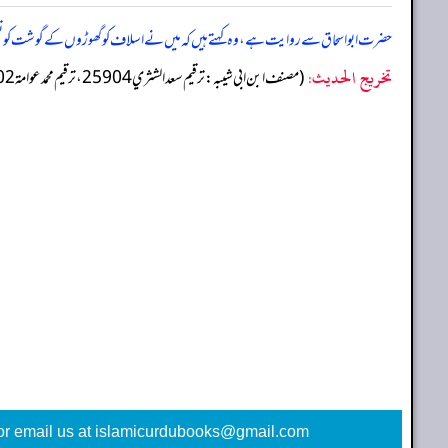
حضرت ابو اسحاق سے روایت ہے، وہ کہتے ہیں کہ میں نے اسلاف کو گھوڑوں کے گوشت کو ت
تخریج الحدیث:
(مصنف ابن ابي شيبه: ترقيم سعد الشثري 25904، ترقيم محمد عوامة 24802)
or email us at islamicurdubooks@gmail.com