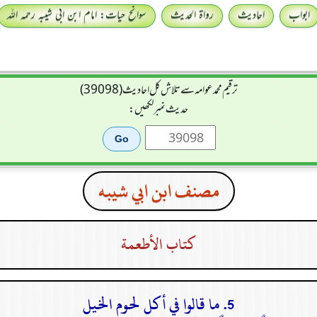
ابواب
احادیث
رواۃ الحدیث
سوانح حیات: امام ابن ابی شیبہ رحمہ اللہ
ترقیم محمدعوامہ سے تلاش کل احادیث (39098)
حدیث نمبر لکھیں:
مصنف ابن ابي شيبه
كتاب الأطعمة
5. ما قالوا في أكل لحوم الخيل