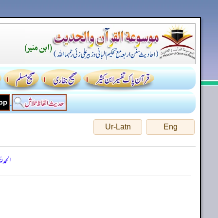
Ur-Latn
Eng
الحمد