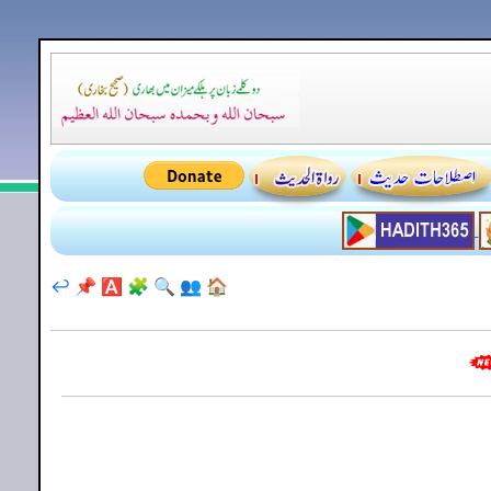
↩️
📌
🅰️
🧩
🔍
👥
🏠