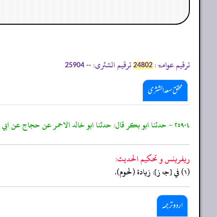
ترقیم عوامۃ:
ترقیم الشثری:
--
25904
24802
محقق سعد الشثری
٢٥٩٠٤ - حدثنا ابو بكر قال: حدثنا ابو خالد الاحمر عن حجاج عن ابي إسحاق قال: ادركتهم يقتسمون
ريفرينس و تحكيم الحدیث:
(١) في [جـ، ز]: زيادة (لحوم).
اردو ترجمہ