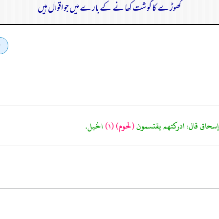
گھوڑے کا گوشت کھانے کے بارے میں جو اقوال ہیں
(لحوم)
(١)
الخيل.