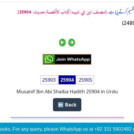
[مصنف ابن ابي شيبه/كتاب الأطعمة/حدیث: 25904]
قسیم کرتے پایا ہے۔
25903
25904
25905
Musanif Ibn Abi Shaiba Hadith 25904 in Urdu
Back ⬅️
ooks, For any query, please WhatsApp us at +92 331 5902482 