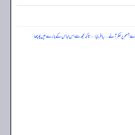
رے جسم پر نظر آئے …یا فرمایا … تاکہ مجھ سے اس لباس کے بارے میں پوچھا