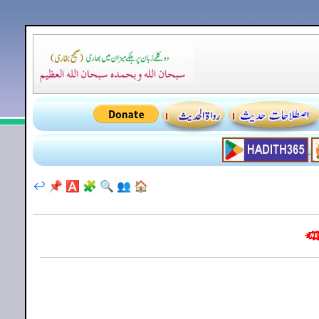
↩️
📌
🅰️
🧩
🔍
👥
🏠