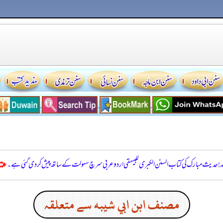
للہ! حدیث مبارک کی کتاب السنن الكبرى للبيهقي اردو عربی سرچ سہولت کے ساتھ پیش کر دی گئی ہے۔
مصنف ابن ابي شيبه سے متعلقہ