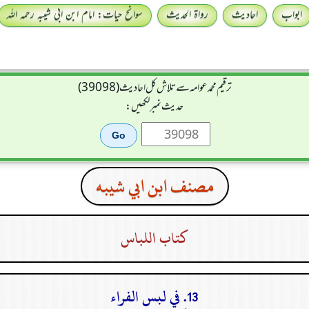
ابواب
احادیث
رواۃ الحدیث
سوانح حیات: امام ابن ابی شیبہ رحمہ اللہ
ترقیم محمدعوامہ سے تلاش کل احادیث (39098)
حدیث نمبر لکھیں:
مصنف ابن ابي شيبه
كتاب اللباس
13. في لبس الفراء