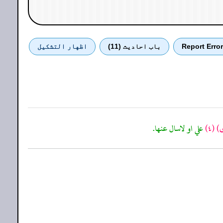
Report Error
باب احادیث (11)
اظهار التشكيل
ى)
(٤)
علي او لاسال عنها.