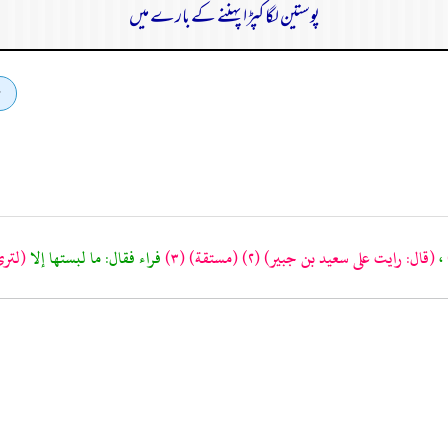
پوستین لگا کپڑا پہننے کے بارے میں
،
(قال: رايت على سعيد بن جبير)
(٢)
(مستقة)
(٣)
فراء فقال: ما لبستها إلا
(لتر