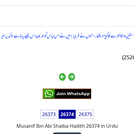
ین والا چمڑے کا کپڑا دیکھا۔ انہوں نے فرمایا: میں نے اس لباس کو صرف اس لیئے پہنا ہے تاکہ یہ می
26373
26374
26375
Musanif Ibn Abi Shaiba Hadith 26374 in Urdu