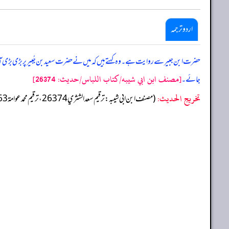
اردو ترجمہ
حضرت ابن جبیر سے روایت ہے۔ وہ کہتے ہیں کہ میں نے حضرت سعیدبن جُبیر پر بڑی بڑی آست
[مصنف ابن ابي شيبه/كتاب اللباس/حدیث: 26374]
جائے۔
تخریج الحدیث:
(مصنف ابن ابي شيبه: ترقيم سعد الشثري 26374، ترقيم محمد عوامة 25263)