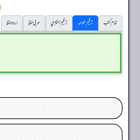
تمام کتب
ترقیم عوامہ
ترقيم الشژي
عربی لفظ
اردو لفظ