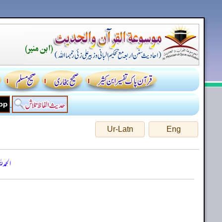
Ur-Latn
Eng
الحمد