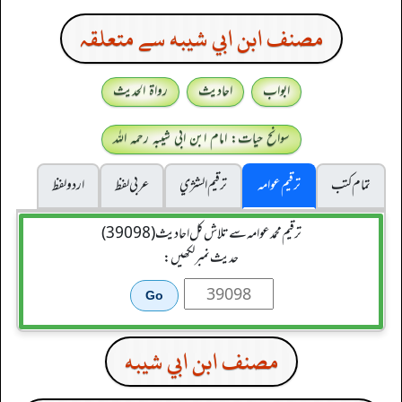
مصنف ابن ابي شيبه سے متعلقہ
ابواب
احادیث
رواۃ الحدیث
سوانح حیات: امام ابن ابی شیبہ رحمہ اللہ
تمام کتب
ترقیم عوامہ
ترقيم الشژي
عربی لفظ
اردو لفظ
ترقیم محمدعوامہ سے تلاش کل احادیث (39098)
حدیث نمبر لکھیں:
مصنف ابن ابي شيبه