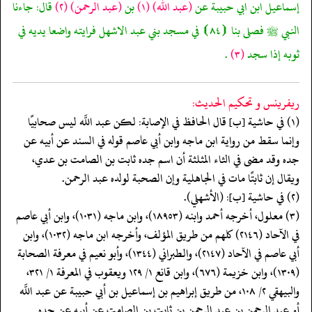
إسماعيل ابن ابي حبيبة عن
(عبد الله)
(١)
بن
(عبد الرحمن)
(٢)
قال: جاءنا
النبي ﷺ فصلى بنا ⦗٨٤⦘ في مسجد بني عبد الاشهل فرايته واضعا يديه في
ثوبه إذا سجد
(٣)
.
ريفرينس و تحكيم الحدیث:
(١) في حاشية [ب] قال الحافظ في الإصابة: لكن عبد اللَّه ليس صحابيًا
وإنما سقط من رواية ابن ماجه وابن أبي عاصم قوله في السند عن أبيه عن
جده وقد مضى في الثاء المثلثة أن اسم جده ثابت بن الصامت بن عدي،
ويقال إن ثابتًا مات في الجاهلية وإن الصحبة لولده عبد الرحمن.
(٢) في حاشية [ب]: (الأشهلي).
(٣) معلول، أخرجه أحمد وابنه (١٨٩٥٣)، وابن ماجه (١٠٣١)، وابن أبي عاصم
في الآحاد (٢١٤٦) كلهم من طريق المؤلف، وأخرجه ابن ماجه (١٠٣٢)، وابن
أبي عاصم في الآحاد (٢١٤٧)، والطبراني (١٣٤٤)، وأبو نعيم في معرفة الصحابة
(١٣٠٩)، وابن خزيمة (٦٧٦)، وابن قانع ١/ ١٢٩ ويعقوب في المعرفة ١/ ٣٢١،
والبيهقي ٢/ ١٠٨، من طريق إبراهيم بن إسماعيل بن أبي حبيبة عن عبد اللَّه
أو عبد الرحمن بن عبد الرحمن بن ثابت بن الصامت عن أبيه عن جده.