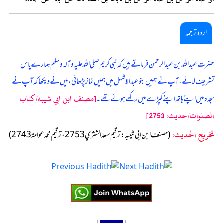
اردو ترجمہ
حضرت عبد اللہ بن عبدا لرحمن فرماتے ہیں کہ نبی کریم صلی اللہ علیہ وآلہ وسلم ہمارے پاس
تشریف لائے، آپ نے ہمیں بنو عبد الاشہل میں ہمیں نماز پڑھائی، میں نے دیکھا کہ آپ نے
[مصنف ابن ابي شيبه/كتاب
سجدہ میں اپنے ہاتھ اپنے کپڑے میں رکھے ہوئے تھے۔
الصلوات/حدیث: 2753]
تخریج الحدیث:
(مصنف ابن ابي شيبه: ترقيم سعد الشثري 2753، ترقيم محمد عوامة 2743)