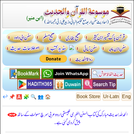
↩️
📌
🅰️
🧩
🔍
👥
🏠
Book Store
Ur-Latn
Eng
الحمدللہ! حدیث مبارک کی کتاب السنن الكبرى للبيهقي اردو عربی سرچ سہولت کے ساتھ
پیش کر دی گئی ہے۔