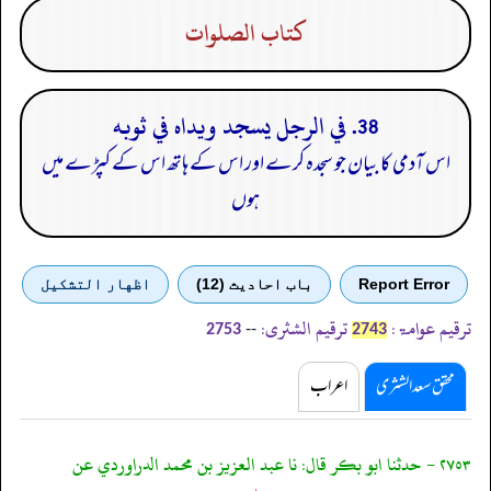
كتاب الصلوات
38. في الرجل يسجد ويداه في ثوبه
اس آدمی کا بیان جو سجدہ کرے اور اس کے ہاتھ اس کے کپڑے میں
ہوں
Report Error
باب احادیث (12)
اظهار التشكيل
ترقیم عوامۃ:
ترقیم الشثری:
--
2753
2743
محقق سعد الشثری
اعراب
٢٧٥٣ - حدثنا ابو بكر قال: نا عبد العزيز بن محمد الدراوردي عن