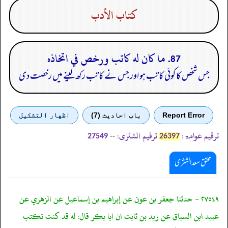
كتاب الأدب
87. ما كان له كاتب ورخص في اتخاذه
جس شخص کا کوئی کاتب ہو اور جس نے کاتب رکھ لینے میں رخصت دی
Report Error
باب احادیث (7)
اظهار التشكيل
ترقیم عوامۃ:
ترقیم الشثری:
--
27549
26397
محقق سعد الشثری
٢٧٥٤٩ - حدثنا جعفر بن عون عن إبراهيم بن إسماعيل عن الزهري عن
عبيد ابن السباق عن زيد بن ثابت ان ابا بكر قال: له قد كنت تكتب