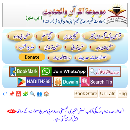
↩️
📌
🅰️
🧩
🔍
👥
🏠
Book Store
Ur-Latn
Eng
الحمدللہ! حدیث مبارک کی کتاب السنن الكبرى للبيهقي اردو عربی سرچ سہولت کے ساتھ
پیش کر دی گئی ہے۔