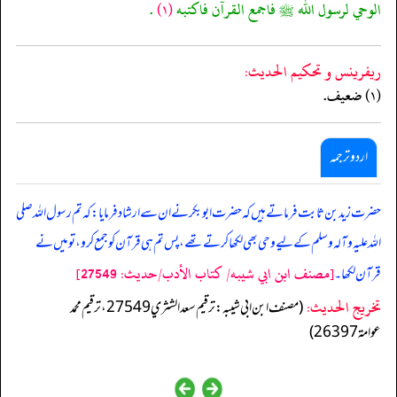
الوحي لرسول الله ﷺ فاجمع القرآن فاكتبه
(١)
.
ريفرينس و تحكيم الحدیث:
(١) ضعيف.
اردو ترجمہ
حضرت زید بن ثابت فرماتے ہیں کہ حضرت ابوبکر نے ان سے ارشاد فرمایا: کہ تم رسول اللہ صلی
اللہ علیہ وآلہ وسلم کے لیے وحی بھی لکھا کرتے تھے، پس تم ہی قرآن کو جمع کرو، تو میں نے
[مصنف ابن ابي شيبه/ كتاب الأدب/حدیث: 27549]
قرآن لکھا۔
تخریج الحدیث:
(مصنف ابن ابي شيبه: ترقيم سعد الشثري 27549، ترقيم محمد
عوامة 26397)