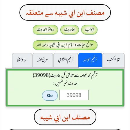
مصنف ابن ابي شيبه سے متعلقہ
ابواب
احادیث
رواۃ الحدیث
سوانح حیات: امام ابن ابی شیبہ رحمہ اللہ
تمام کتب
ترقیم عوامہ
ترقيم الشژي
عربی لفظ
اردو لفظ
ترقیم محمدعوامہ سے تلاش کل احادیث (39098)
حدیث نمبر لکھیں:
مصنف ابن ابي شيبه