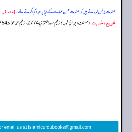
[مصنف ابن
حضرت یونس فرماتے ہیں کہ حضرت حسن عمامے کے پیچ پر سجدہ کیا کرتے تھے۔
تخریج الحدیث:
(مصنف ابن ابي شيبه: ترقيم سعد الشثري 2774، ترقيم محمد عوامة 2764)
or email us at islamicurdubooks@gmail.com