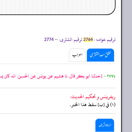
ترقیم عوامۃ:
ترقیم الشثری:
--
2774
2764
محقق سعد الشثری
اعراب
٢٧٧٤ -
[حدثنا ابو بكر قال: نا هشيم عن يونس عن الحسن: انه كان يس
ريفرينس و تحكيم الحدیث:
(١) في [ب] سقط هذا الخبر.
اردو ترجمہ