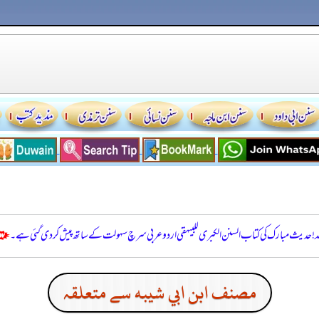
للہ! حدیث مبارک کی کتاب السنن الكبرى للبيهقي اردو عربی سرچ سہولت کے ساتھ پیش کر دی گئی ہے۔
مصنف ابن ابي شيبه سے متعلقہ