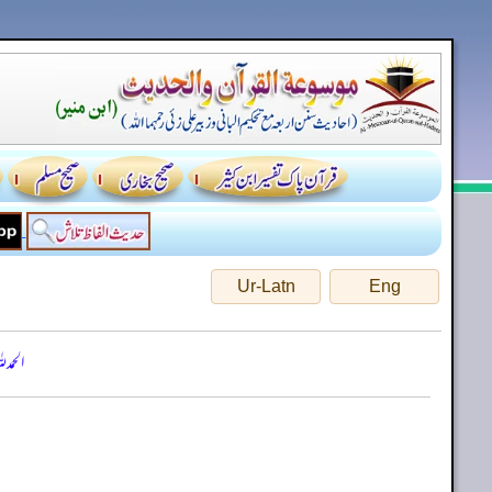
Ur-Latn
Eng
الحمد