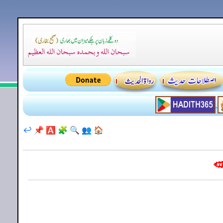
↩️
📌
🅰️
🧩
🔍
👥
🏠