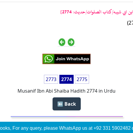
 ابي شيبه/كتاب الصلوات/حدیث: 2774]
2773
2774
2775
Musanif Ibn Abi Shaiba Hadith 2774 in Urdu
Back ⬅️
ooks, For any query, please WhatsApp us at +92 331 5902482 