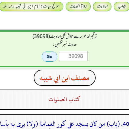
ابواب
احادیث
رواۃ الحدیث
سوانح حیات: امام ابن ابی شیبہ رحمہ اللہ
ترقیم محمدعوامہ سے تلاش کل احادیث (39098)
حدیث نمبر لکھیں:
مصنف ابن ابي شيبه
كتاب الصلوات
40. (باب) من كان يسجد على كور العمامة (ولا) يرى به بأسا