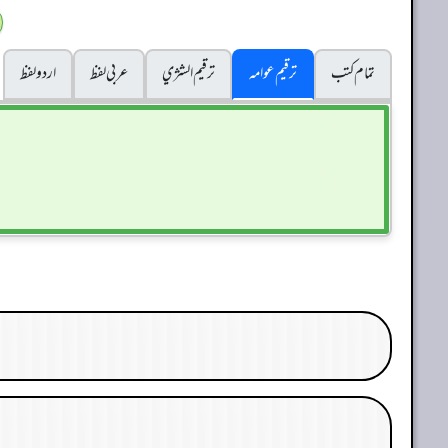
تمام کتب
ترقیم عوامہ
ترقيم الشژي
عربی لفظ
اردو لفظ