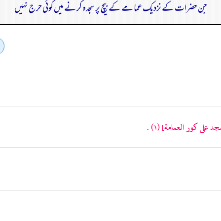
جن حضرات کے نزدیک عمامے کے بیچ پر سجدہ کرنے میں کوئی حرج نہیں
جد على كور العمامة]
(١)
.