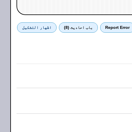
Report Error
باب احادیث (8)
اظهار التشكيل