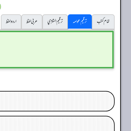
تمام کتب
ترقیم عوامہ
ترقيم الشژي
عربی لفظ
اردو لفظ