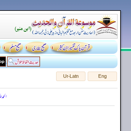
Ur-Latn
Eng
الحمد