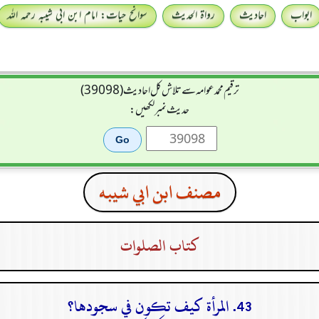
ابواب
احادیث
رواۃ الحدیث
سوانح حیات: امام ابن ابی شیبہ رحمہ اللہ
ترقیم محمدعوامہ سے تلاش کل احادیث (39098)
حدیث نمبر لکھیں:
مصنف ابن ابي شيبه
كتاب الصلوات
43. المرأة كيف تكون في سجودها؟