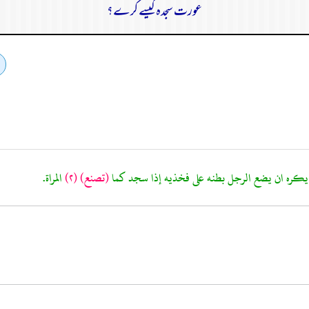
عورت سجدہ کیسے کرے؟
كره ان يضع الرجل بطنه على فخذيه إذا سجد كما
(تصنع)
(٢)
المراة.