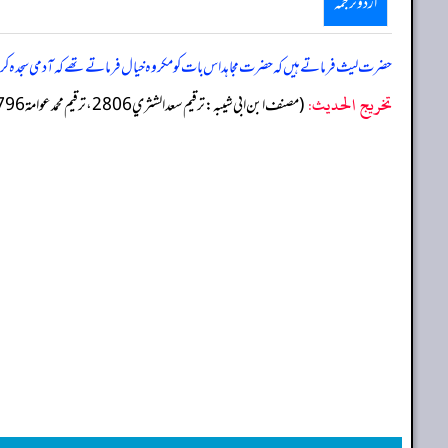
اردو ترجمہ
حضرت لیث فرماتے ہیں کہ حضرت مجاہد اس بات کو مکروہ خیال فرماتے تھے کہ آدمی سجدہ کرت
تخریج الحدیث:
(مصنف ابن ابي شيبه: ترقيم سعد الشثري 2806، ترقيم محمد عوامة 2796)