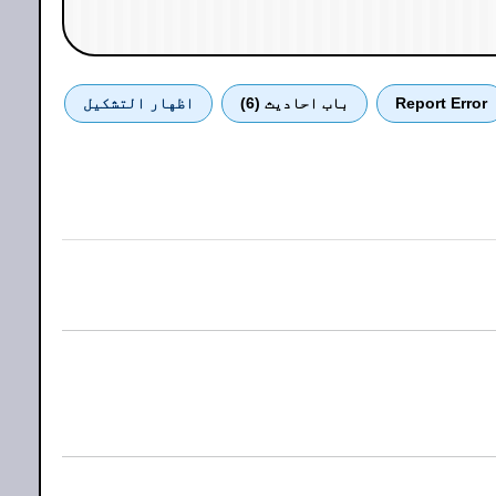
Report Error
باب احادیث (6)
اظهار التشكيل