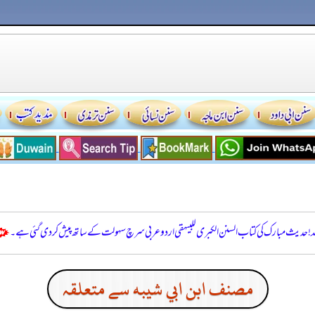
للہ! حدیث مبارک کی کتاب السنن الكبرى للبيهقي اردو عربی سرچ سہولت کے ساتھ پیش کر دی گئی ہے۔
مصنف ابن ابي شيبه سے متعلقہ