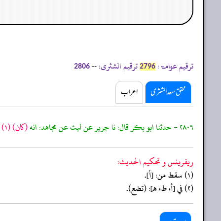
ترقیم عوامۃ:
ترقیم الشثری:
--
2806
2796
محقق سعد الشثری
اعراب
٢٨٠٦ - حدثنا ابو بكر قال: نا جرير عن ليث عن مجاهد: انه
(كان)
(١)
ي
ريفرينس و تحكيم الحدیث:
(١) سقط من: [أ].
(٢) في [أ، ط، هـ]: (تضع).