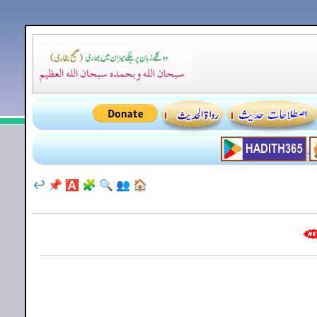
↩️
📌
🅰️
🧩
🔍
👥
🏠