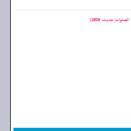
صلوات/حدیث: 2806]