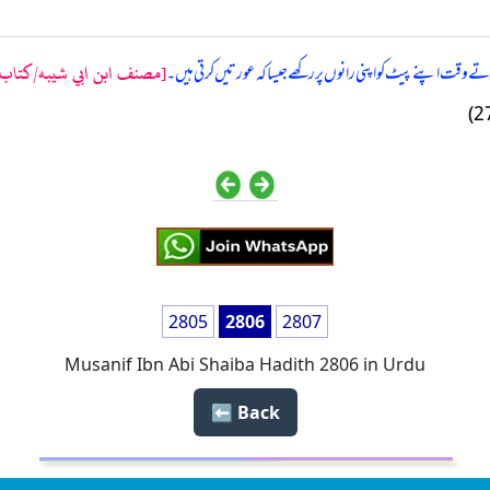
[مصنف ابن ابي شيبه/كتاب ال
ے وقت اپنے پیٹ کو اپنی رانوں پر رکھے جیسا کہ عورتیں کرتی ہیں۔
2805
2806
2807
Musanif Ibn Abi Shaiba Hadith 2806 in Urdu
Back ⬅️