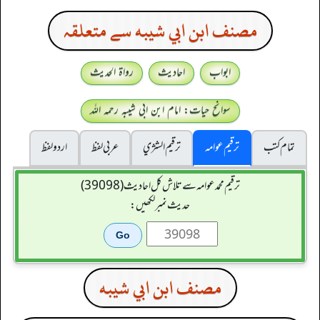
مصنف ابن ابي شيبه سے متعلقہ
ابواب
احادیث
رواۃ الحدیث
سوانح حیات: امام ابن ابی شیبہ رحمہ اللہ
تمام کتب
ترقیم عوامہ
ترقيم الشژي
عربی لفظ
اردو لفظ
ترقیم محمدعوامہ سے تلاش کل احادیث (39098)
حدیث نمبر لکھیں:
مصنف ابن ابي شيبه