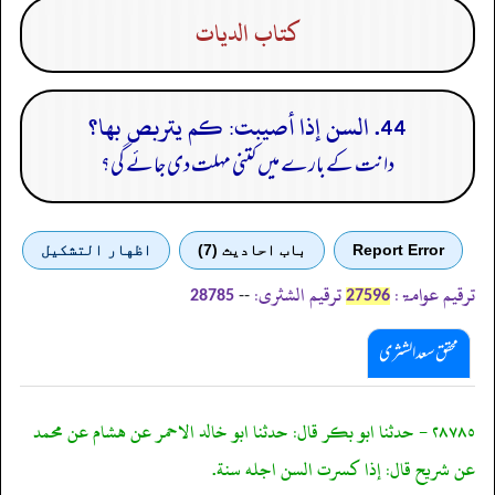
كتاب الديات
44. السن إذا أصيبت: كم يتربص بها؟
دانت کے بارے میں کتنی مہلت دی جائے گی؟
Report Error
باب احادیث (7)
اظهار التشكيل
ترقیم عوامۃ:
ترقیم الشثری:
--
28785
27596
محقق سعد الشثری
٢٨٧٨٥ - حدثنا ابو بكر قال: حدثنا ابو خالد الاحمر عن هشام عن محمد
عن شريح قال: إذا كسرت السن اجله سنة.