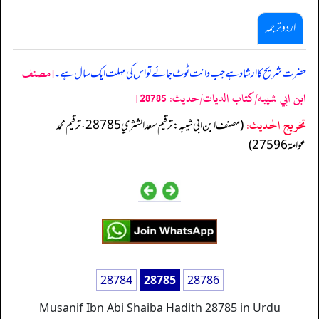
اردو ترجمہ
[مصنف
حضرت شریح کا ارشاد ہے جب دانت ٹوٹ جائے تو ا س کی مہلت ایک سال ہے۔
ابن ابي شيبه/كتاب الديات/حدیث: 28785]
تخریج الحدیث:
(مصنف ابن ابي شيبه: ترقيم سعد الشثري 28785، ترقيم محمد
عوامة 27596)
28784
28785
28786
Musanif Ibn Abi Shaiba Hadith 28785 in Urdu