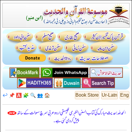
↩️
📌
🅰️
🧩
🔍
👥
🏠
Book Store
Ur-Latn
Eng
الحمدللہ! حدیث مبارک کی کتاب السنن الكبرى للبيهقي اردو عربی سرچ سہولت کے ساتھ
پیش کر دی گئی ہے۔