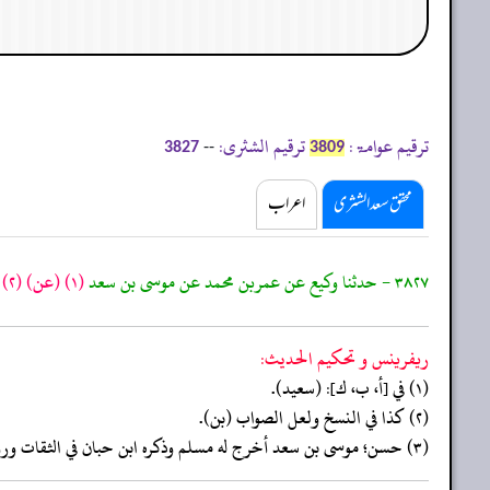
ترقیم عوامۃ:
ترقیم الشثری:
--
3827
3809
محقق سعد الشثری
اعراب
٣٨٢٧ - حدثنا وكيع عن عمربن محمد عن موسى بن سعد
(١)
(عن)
(٢)
ز
ريفرينس و تحكيم الحدیث:
(١) في [أ، ب، ك]: (سعيد).
(٢) كذا في النسخ ولعل الصواب (بن).
(٣) حسن؛ موسى بن سعد أخرج له مسلم وذكره ابن حبان في الثقات وروى عنه جمع.