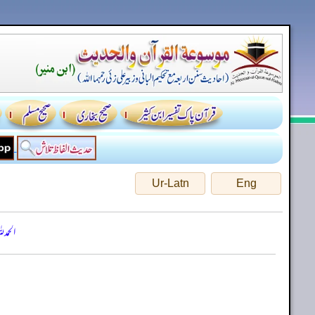
Ur-Latn
Eng
الحمد