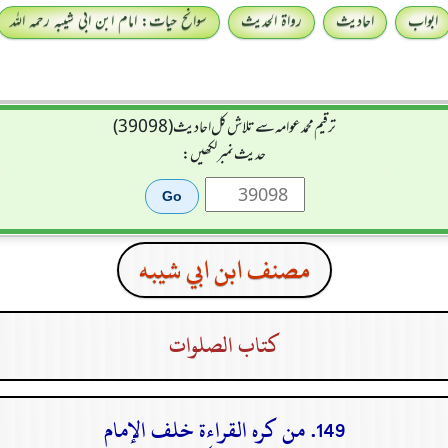
ابواب
احادیث
رواۃ الحدیث
سوانح حیات: امام ابن ابی شیبہ رحمہ اللہ
ترقیم محمدعوامہ سے تلاش کل احادیث (39098)
حدیث نمبر لکھیں:
مصنف ابن ابي شيبه
كتاب الصلوات
149. من كره القراءة خلف الإمام