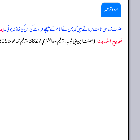
اردو ترجمہ
[مص
حضرت زید بن ثابت فرماتے ہیں کہ جس نے امام کے پیچھے قراءت کی اس کی نماز نہ ہوئی۔
تخریج الحدیث:
(مصنف ابن ابي شيبه: ترقيم سعد الشثري 3827، ترقيم محمد عوامة 3809)