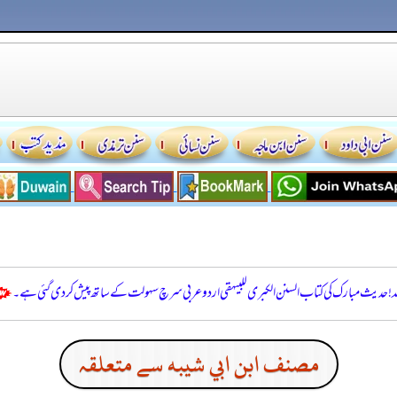
للہ! حدیث مبارک کی کتاب السنن الكبرى للبيهقي اردو عربی سرچ سہولت کے ساتھ پیش کر دی گئی ہے۔
مصنف ابن ابي شيبه سے متعلقہ