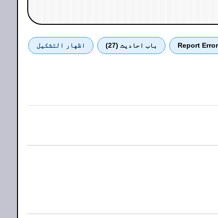
Report Error
باب احادیث (27)
اظهار التشكيل