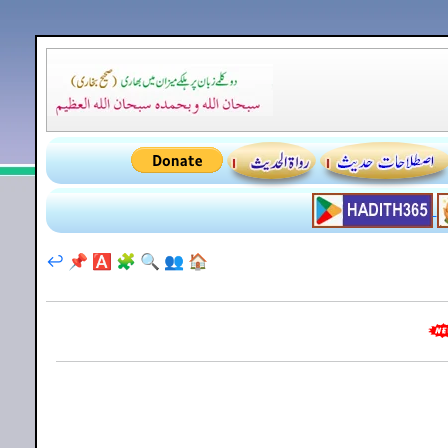
↩️
📌
🅰️
🧩
🔍
👥
🏠