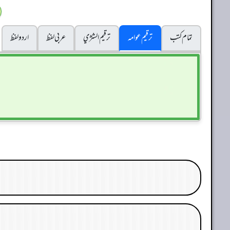
تمام کتب
ترقیم عوامہ
ترقيم الشژي
عربی لفظ
اردو لفظ