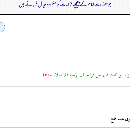
جو حضرات امام کے پیچھے قراءت کو مکروہ خیال فرماتے ہیں
يد بن ثابت قال: من قرا خلف الإمام فلا صلاة له
(٣)
.