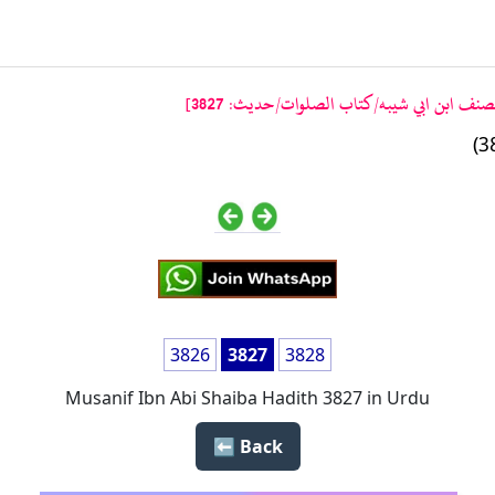
نف ابن ابي شيبه/كتاب الصلوات/حدیث: 3827]
3826
3827
3828
Musanif Ibn Abi Shaiba Hadith 3827 in Urdu
Back ⬅️