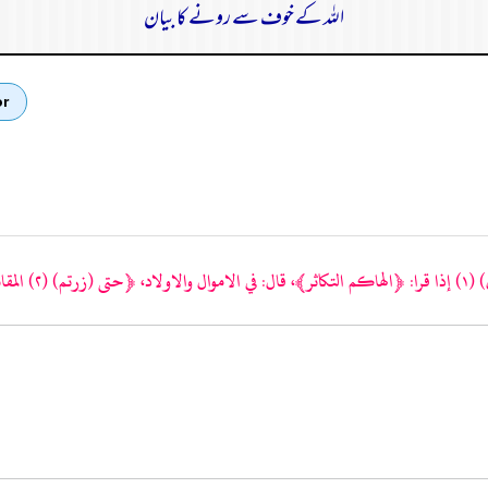
اللہ کے خوف سے رونے کا بیان
or
)
(١)
إذا قرا: ﴿الهاكم التكاثر﴾، قال: في الاموال والاولاد، ﴿حتى
(زرتم)
(٢)
المقا