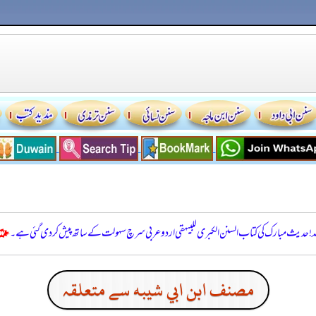
للہ! حدیث مبارک کی کتاب السنن الكبرى للبيهقي اردو عربی سرچ سہولت کے ساتھ پیش کر دی گئی ہے۔
مصنف ابن ابي شيبه سے متعلقہ