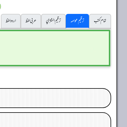
تمام کتب
ترقیم عوامہ
ترقيم الشژي
عربی لفظ
اردو لفظ