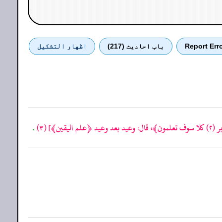
Report Err
باب احادیث (217)
اظهار التشكيل
بر
(٢)
كلا سوف تعلمون﴾، قال: وعيد بعد وعيد ﴿علم اليقين﴾]
(٣)
.