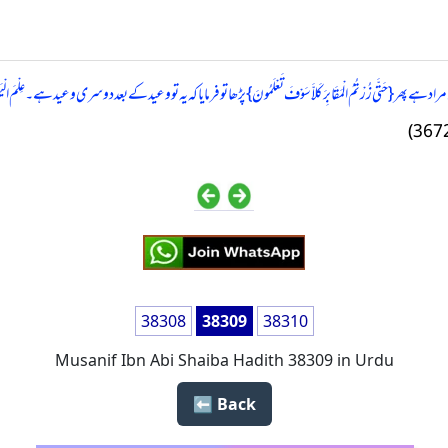
ھر { حَتَّی زُرْتُمُ الْمَقَابِرَ کَلاَّ سَوْفَ تَعْلَمُونَ } پڑھا تو فرمایا کہ یہ تو وعید کے بعد دوسری وعید ہے۔ عِلْمَ الْی
38308
38309
38310
Musanif Ibn Abi Shaiba Hadith 38309 in Urdu
Back ⬅️