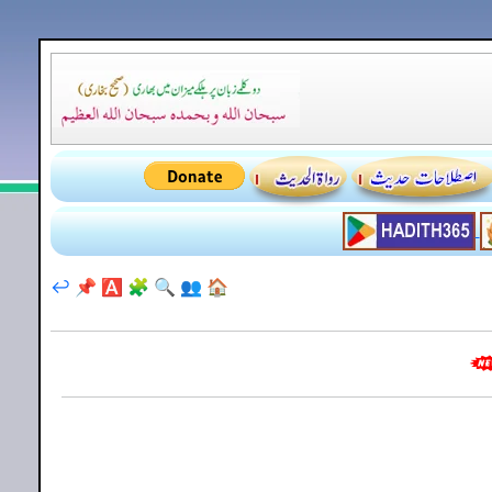
↩️
📌
🅰️
🧩
🔍
👥
🏠