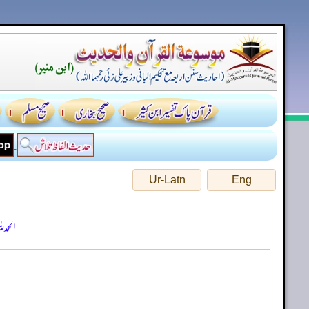
Ur-Latn
Eng
الحمد