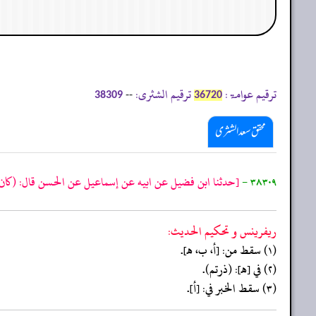
ترقیم عوامۃ:
ترقیم الشثری:
--
38309
36720
محقق سعد الشثری
٣٨٣٠٩ -
[حدثنا ابن فضيل عن ابيه عن إسماعيل عن الحسن قال:
(كان
ريفرينس و تحكيم الحدیث:
(١) سقط من: [أ، ب، هـ].
(٢) في [هـ]: (ذرتم).
(٣) سقط الخبر في: [أ].