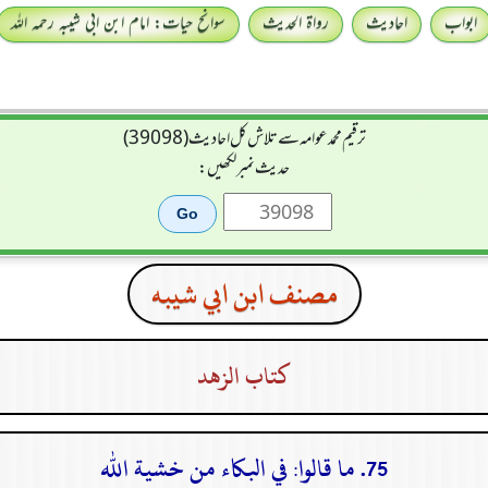
ابواب
احادیث
رواۃ الحدیث
سوانح حیات: امام ابن ابی شیبہ رحمہ اللہ
ترقیم محمدعوامہ سے تلاش کل احادیث (39098)
حدیث نمبر لکھیں:
مصنف ابن ابي شيبه
كتاب الزهد
75. ما قالوا: في البكاء من خشية الله