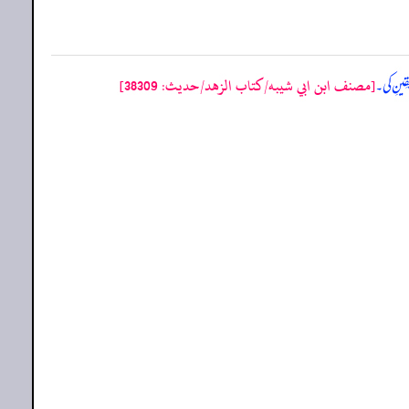
[مصنف ابن ابي شيبه/كتاب الزهد/حدیث: 38309]
َقِینِ کی۔