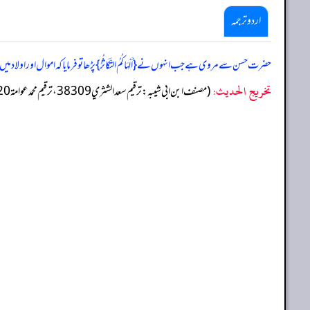
اردو ترجمہ
حضرت حسن سے مروی ہے جب انہوں نے { أَلْہَاکُمُ التَّکَاثُرُ } پڑھا تو فرمایا کہ اموال اور اولاد میں مراد ہے پ
تخریج الحدیث:
(مصنف ابن ابي شيبه: ترقيم سعد الشثري 38309، ترقيم محمد عوامة 36720)