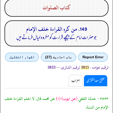
كتاب الصلوات
149. من كره القراءة خلف الإمام
جو حضرات امام کے پیچھے قراءت کو مکروہ خیال فرماتے ہیں
Report Error
باب احادیث (27)
اظهار التشكيل
ترقیم عوامۃ:
ترقیم الشثری:
--
3833
3815
محقق سعد الشثری
اعراب
٣٨٣٣ - حدثنا الثقفي
(عن ايوب)
(١)
عن محمد قال: لا اعلم القراءة خلف
الإمام من السنة.