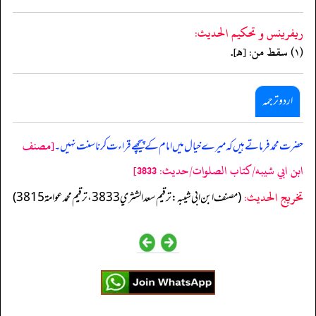
ريفرينس و تحكيم الحدیث:
(١) سقط من: [هـ].
اردو ترجمہ
[مصنف
حضرت محمد فرماتے ہیں کہ میرے خیال میں امام کے پیچھے قراءت کرنا سنت نہیں۔
ابن ابي شيبه/كتاب الصلوات/حدیث: 3833]
تخریج الحدیث:
(مصنف ابن ابي شيبه: ترقيم سعد الشثري 3833، ترقيم محمد عوامة 3815)