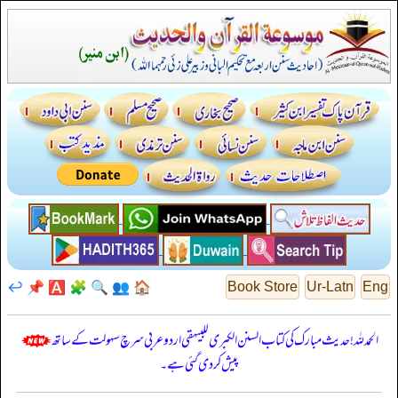
↩️
📌
🅰️
🧩
🔍
👥
🏠
Book Store
Ur-Latn
Eng
الحمدللہ! حدیث مبارک کی کتاب السنن الكبرى للبيهقي اردو عربی سرچ سہولت کے ساتھ
پیش کر دی گئی ہے۔