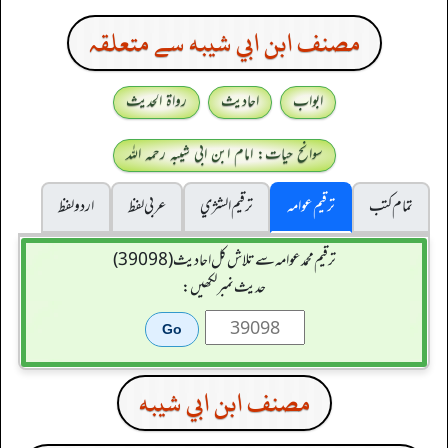
مصنف ابن ابي شيبه سے متعلقہ
ابواب
احادیث
رواۃ الحدیث
سوانح حیات: امام ابن ابی شیبہ رحمہ اللہ
تمام کتب
ترقیم عوامہ
ترقيم الشژي
عربی لفظ
اردو لفظ
ترقیم محمدعوامہ سے تلاش کل احادیث (39098)
حدیث نمبر لکھیں:
مصنف ابن ابي شيبه