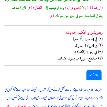
(ازرهم)
(١)
إلا
(البرود)
(٢)
وما ارديتهم إلا
(النمار)
(٣)
كان احدهم
يقول لصاحبه: نمرتي خير من نمرتك
(٤)
.
ريفرينس و تحكيم الحدیث:
(١) في [أ، ب]: (أذرهم).
(٢) في [س]: (البدوا).
(٣) في [س]: (النماد).
(٤) منقطع؛ عروة لم يدرك عثمان.
اردو ترجمہ
حضرت ہشام رحمہ اللہ اپنے والد سے نقل کرتے ہیں کہ عثمان رضی اللہ عنہ خلیفہ بنے تو لوگوں کی
ازار بند صرف چادر ہی ہوا کرتی تھی اور ان کی اوڑھنیاں بھی دھاری دار چادر کی ہی ہوتی تھیں۔ ان
[مصنف ابن ابي
میں سے ایک دوسرے کو کہا کرتا تھا کہ میری چادر تیری چادر سے بہتر ہے۔