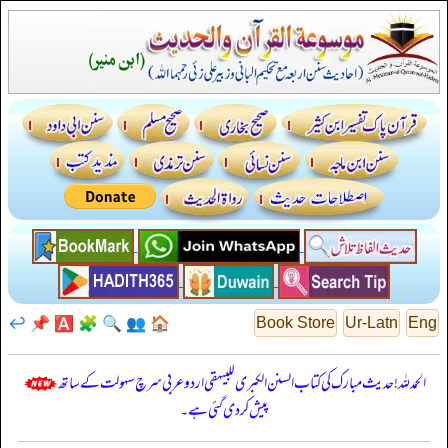
↩️
📌
🅰️
🧩
🔍
👥
🏠
Book Store
Ur-Latn
Eng
الحمدللہ! حدیث مبارک کی کتاب السنن الكبرى للبيهقي اردو عربی سرچ سہولت کے ساتھ
پیش کر دی گئی ہے۔