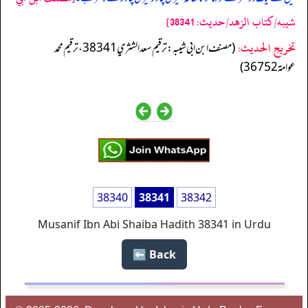
شيبه/كتاب الزهد/حدیث: 38341]
تخریج الحدیث:
(مصنف ابن ابي شيبه: ترقيم سعد الشثري 38341، ترقيم محمد
عوامة 36752)
38340
38341
38342
Musanif Ibn Abi Shaiba Hadith 38341 in Urdu
Back ⬅️