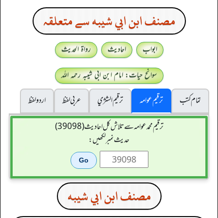
مصنف ابن ابي شيبه سے متعلقہ
ابواب
احادیث
رواۃ الحدیث
سوانح حیات: امام ابن ابی شیبہ رحمہ اللہ
تمام کتب
ترقیم عوامہ
ترقيم الشژي
عربی لفظ
اردو لفظ
ترقیم محمدعوامہ سے تلاش کل احادیث (39098)
حدیث نمبر لکھیں:
مصنف ابن ابي شيبه