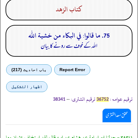
كتاب الزهد
75. ما قالوا: في البكاء من خشية الله
اللہ کے خوف سے رونے کا بیان
Report Error
باب احادیث (217)
اظهار التشكيل
ترقیم عوامۃ:
ترقیم الشثری:
--
38341
36752
محقق سعد الشثری
٣٨٣٤١ - حدثنا ابو اسامة عن هشام عن ابيه قال: لقد استخلف عثمان وما