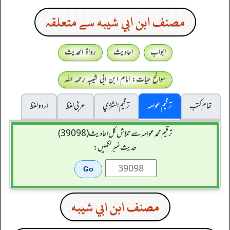
مصنف ابن ابي شيبه سے متعلقہ
ابواب
احادیث
رواۃ الحدیث
سوانح حیات: امام ابن ابی شیبہ رحمہ اللہ
تمام کتب
ترقیم عوامہ
ترقيم الشژي
عربی لفظ
اردو لفظ
ترقیم محمدعوامہ سے تلاش کل احادیث (39098)
حدیث نمبر لکھیں:
مصنف ابن ابي شيبه