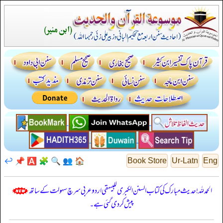
↩️
📌
🅰️
🧩
🔍
👥
🏠
Book Store
Ur-Latn
Eng
الحمدللہ! حدیث مبارک کی کتاب السنن الكبرى للبيهقي اردو عربی سرچ سہولت کے ساتھ
پیش کر دی گئی ہے۔