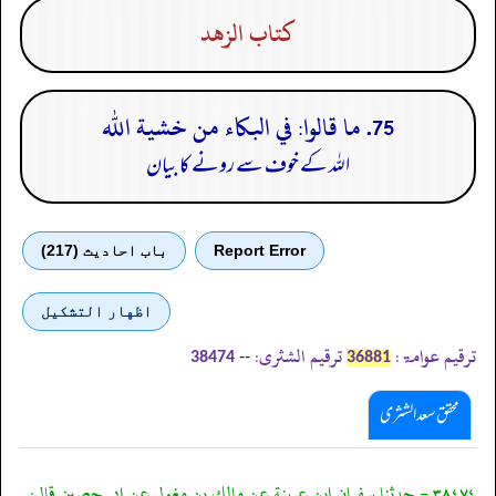
كتاب الزهد
75. ما قالوا: في البكاء من خشية الله
اللہ کے خوف سے رونے کا بیان
Report Error
باب احادیث (217)
اظهار التشكيل
ترقیم عوامۃ:
ترقیم الشثری:
--
38474
36881
محقق سعد الشثری
٣٨٤٧٤ - حدثنا سفيان ابن عيينة عن مالك بن مغول عن ابي حصين قال: