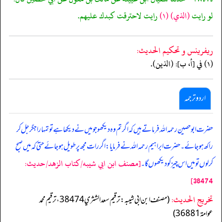
لو رايت
(الذي)
(١)
رايت لاحترقت كبدك عليهم.
ريفرينس و تحكيم الحدیث:
(١) في [أ، ب]: (الذين).
اردو ترجمہ
حضرت ابو حصین رحمہ اللہ فرماتے ہیں کہ اگر تم وہ دیکھو جو میں نے دیکھا ہے تو تمہارا جگر جل کر
راکھ ہوجائے۔ حضرت ابراہیم رحمہ اللہ نے فرمایا: اگر رات مجھ پر طویل ہوجائے حتیٰ کہ میں صبح
[مصنف ابن ابي شيبه/كتاب الزهد/حدیث:
کرلوں تو میں اس چیز کو دیکھوں گا۔
38474]
تخریج الحدیث:
(مصنف ابن ابي شيبه: ترقيم سعد الشثري 38474، ترقيم محمد
عوامة 36881)